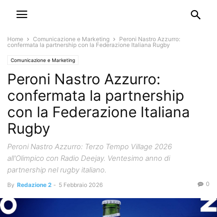
Home
Comunicazione e Marketing
Peroni Nastro Azzurro:
confermata la partnership con la Federazione Italiana Rugby
Comunicazione e Marketing
Peroni Nastro Azzurro:
confermata la partnership
con la Federazione Italiana
Rugby
Peroni Nastro Azzurro: Terzo Tempo Village 2026
all'Olimpico con Radio Deejay. Ventesimo anno di
partnership nel rugby italiano.
0
By
Redazione 2
-
5 Febbraio 2026