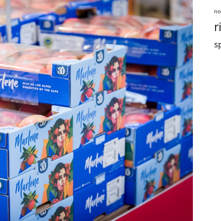
no
r
sp