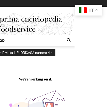
IT
OOD
– Rivista IL FUORICASA numero 4 –