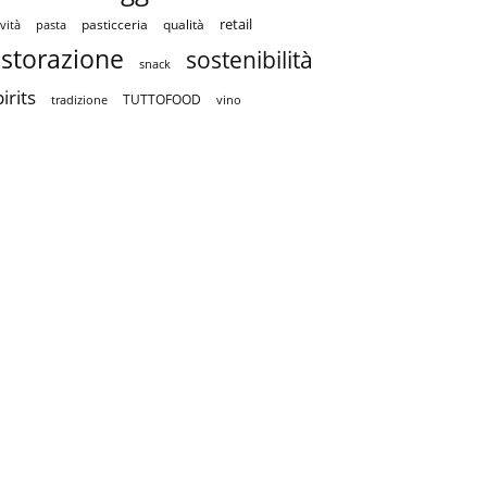
retail
pasticceria
qualità
vità
pasta
istorazione
sostenibilità
snack
irits
TUTTOFOOD
tradizione
vino