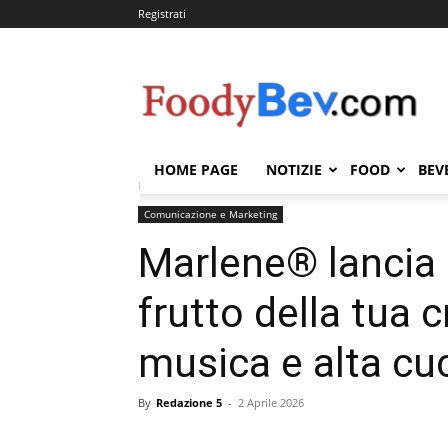
Registrati
FOODYBEV.COM
HOME PAGE
NOTIZIE
FOOD
BEV
Home
Comunicazione e Marketing
Marlene® lancia
Comunicazione e Marketing
Marlene® lancia 
frutto della tua cr
musica e alta cuc
By
Redazione 5
-
2 Aprile 2026