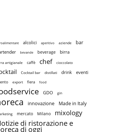
bar
alcolici
aziende
roalimentare
aperitivo
artender
birra
beverage
bevande
chef
caffè
cioccolato
rra artigianale
ocktail
drink
eventi
Cocktail bar
distillati
ento
fiera
export
food
oodservice
GDO
gin
horeca
innovazione
Made in Italy
mixology
mercato
Milano
rketing
otizie di ristorazione e
oreca di oggi