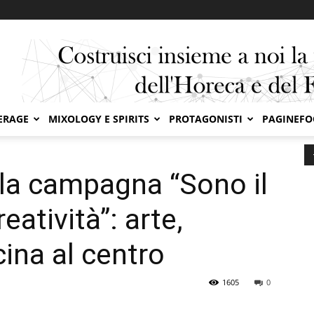
ERAGE
MIXOLOGY E SPIRITS
PROTAGONISTI
PAGINEF
 la campagna “Sono il frutto della tua creatività”: arte, musica...
la campagna “Sono il
eatività”: arte,
ina al centro
1605
0