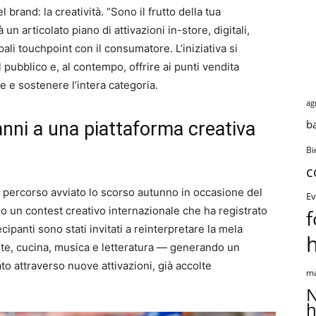
 brand: la creatività. “Sono il frutto della tua
un articolato piano di attivazioni in-store, digitali,
li touchpoint con il consumatore. L’iniziativa si
l pubblico e, al contempo, offrire ai punti vendita
e e sostenere l’intera categoria.
ag
b
anni a una piattaforma creativa
Bi
c
l percorso avviato lo scorso autunno in occasione del
Ev
o un contest creativo internazionale che ha registrato
f
ecipanti sono stati invitati a reinterpretare la mela
rte, cucina, musica e letteratura — generando un
to attraverso nuove attivazioni, già accolte
ma
N
h