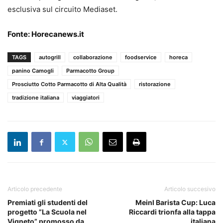
esclusiva sul circuito Mediaset.
Fonte:
Horecanews.it
TAGS
autogrill
collaborazione
foodservice
horeca
panino Camogli
Parmacotto Group
Prosciutto Cotto Parmacotto di Alta Qualità
ristorazione
tradizione italiana
viaggiatori
Articolo precedente
Articolo succesivo
Premiati gli studenti del
Meinl Barista Cup: Luca
progetto ”La Scuola nel
Riccardi trionfa alla tappa
Vigneto” promosso da
italiana