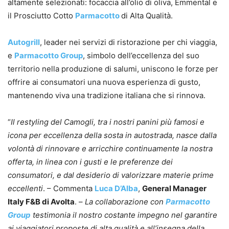
altamente selezionati: focaccia all’olio di oliva, Emmental e
il Prosciutto Cotto
Parmacotto
di Alta Qualità.
Autogrill
, leader nei servizi di ristorazione per chi viaggia,
e
Parmacotto Group
, simbolo dell’eccellenza del suo
territorio nella produzione di salumi, uniscono le forze per
offrire ai consumatori una nuova esperienza di gusto,
mantenendo viva una tradizione italiana che si rinnova.
“
Il restyling del Camogli, tra i nostri panini più famosi e
icona per eccellenza della sosta in autostrada, nasce dalla
volontà di rinnovare e arricchire continuamente la nostra
offerta, in linea con i gusti e le preferenze dei
consumatori, e dal desiderio di valorizzare materie prime
eccellenti
. – Commenta
Luca D’Alba
,
General Manager
Italy F&B di Avolta
. –
La collaborazione con
Parmacotto
Group
testimonia il nostro costante impegno nel garantire
ai viaggiatori proposte di alta qualità e all’insegna della