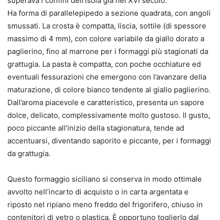
superava i confini dell’isola già nel XVI secolo.
Ha forma di parallelepipedo a sezione quadrata, con angoli
smussati. La crosta è compatta, liscia, sottile (di spessore
massimo di 4 mm), con colore variabile da giallo dorato a
paglierino, fino al marrone per i formaggi più stagionati da
grattugia. La pasta è compatta, con poche occhiature ed
eventuali fessurazioni che emergono con l’avanzare della
maturazione, di colore bianco tendente al giallo paglierino.
Dall’aroma piacevole e caratteristico, presenta un sapore
dolce, delicato, complessivamente molto gustoso. Il gusto,
poco piccante all’inizio della stagionatura, tende ad
accentuarsi, diventando saporito e piccante, per i formaggi
da grattugia.
Questo formaggio siciliano si conserva in modo ottimale
avvolto nell’incarto di acquisto o in carta argentata e
riposto nel ripiano meno freddo del frigorifero, chiuso in
contenitori di vetro o plastica. È opportuno toglierlo dal