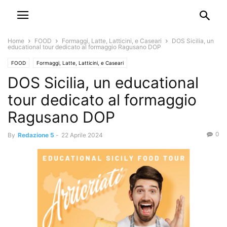
Home
FOOD
Formaggi, Latte, Latticini, e Caseari
DOS Sicilia, un
educational tour dedicato al formaggio Ragusano DOP
FOOD
Formaggi, Latte, Latticini, e Caseari
DOS Sicilia, un educational
tour dedicato al formaggio
Ragusano DOP
0
By
Redazione 5
-
22 Aprile 2024