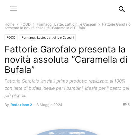
Home
FOOD
Formaggi, Latte, Latticini, e Caseari
Fattorie Garofalo
presenta la novità assoluta “Caramella di Bufala”
FOOD
Formaggi, Latte, Latticini, e Caseari
Fattorie Garofalo presenta la
novità assoluta “Caramella di
Bufala”
Fattorie Garofalo lancia il primo prodotto realizzato al 100%
con latte di bufala ideale per i bambini, ideale per il pasto dei
più piccoli.
0
By
Redazione 2
-
3 Maggio 2024