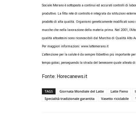
Sociale Merano è sottoposto a continui ed accurati controlli di labo
produttivo. La fitta rete di controllo è integrata da istituzioni este
prodotto di alta qualità. Organismi geneticamente modificati sono ri
mucche che nella lavorazione della materia prima. Nel 2001, l’Alto
qualità altoatesini sono riconoscibili dal Marchio di Qualità Alto Ad
Per maggiori informazioni: www.lattemerano.it
L’attenzione per la salute è da sempre l’obiettivo più importante pe
tempo golosi, perseguendo la strada del benessere quale alleato di
Fonte:
Horecanews.it
TAGS
Giornata Mondiale del Latte
Latte Fieno
Specialità tradizionale garantita
Vasetto riciclabile
Condividi