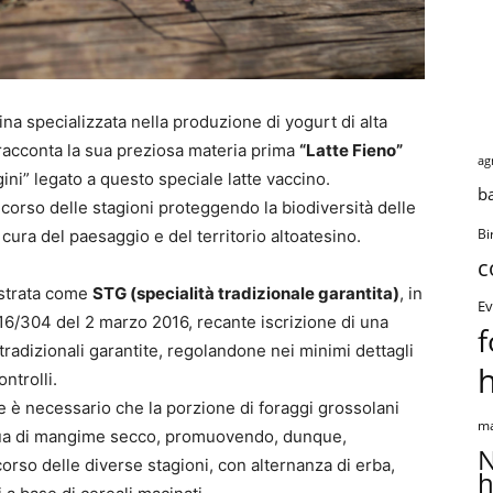
na specializzata nella produzione di yogurt di alta
 racconta la sua preziosa materia prima
“Latte Fieno”
ag
igini” legato a questo speciale latte vaccino.
b
il corso delle stagioni proteggendo la biodiversità delle
 cura del paesaggio e del territorio altoatesino.
Bi
c
istrata come
STG (specialità tradizionale garantita)
, in
Ev
6/304 del 2 marzo 2016, recante iscrizione di una
f
tradizionali garantite, regolandone nei minimi dettagli
ntrolli.
tte è necessario che la porzione di foraggi grossolani
ma
nnua di mangime secco, promuovendo, dunque,
N
corso delle diverse stagioni, con alternanza di erba,
h