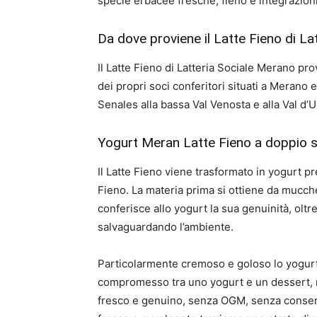
specie erbacee fresche, fieno e integrazioni
Da dove proviene il Latte Fieno di L
Il Latte Fieno di Latteria Sociale Merano p
dei propri soci conferitori situati a Merano e
Senales alla bassa Val Venosta e alla Val d’U
Yogurt Meran Latte Fieno a doppio str
Il Latte Fieno viene trasformato in yogurt p
Fieno. La materia prima si ottiene da mucche
conferisce allo yogurt la sua genuinità, olt
salvaguardando l’ambiente.
Particolarmente cremoso e goloso lo yogurt 
compromesso tra uno yogurt e un dessert, re
fresco e genuino, senza OGM, senza conservan