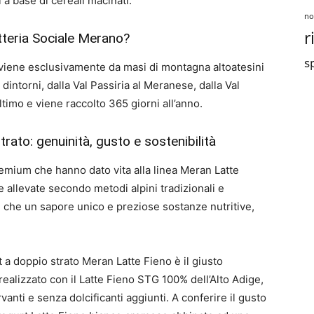
 a base di cereali macinati.
no
r
atteria Sociale Merano?
sp
roviene esclusivamente da masi di montagna altoatesini
 dintorni, dalla Val Passiria al Meranese, dalla Val
ltimo e viene raccolto 365 giorni all’anno.
ato: genuinità, gusto e sostenibilità
remium che hanno dato vita alla linea Meran Latte
 allevate secondo metodi alpini tradizionali e
re che un sapore unico e preziose sostanze nutritive,
a doppio strato Meran Latte Fieno è il giusto
alizzato con il Latte Fieno STG 100% dell’Alto Adige,
ti e senza dolcificanti aggiunti. A conferire il gusto