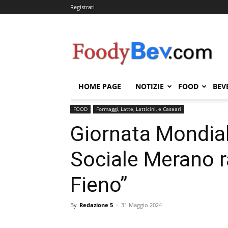
Registrati
FOODYBEV.COM
HOME PAGE
NOTIZIE
FOOD
BEV
Home
FOOD
Formaggi, Latte, Latticini, e Caseari
FOOD
Formaggi, Latte, Latticini, e Caseari
Giornata Mondiale
Sociale Merano r
Fieno”
By
Redazione 5
-
31 Maggio 2024