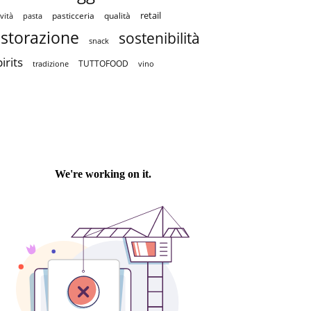
retail
pasticceria
qualità
vità
pasta
istorazione
sostenibilità
snack
irits
TUTTOFOOD
tradizione
vino