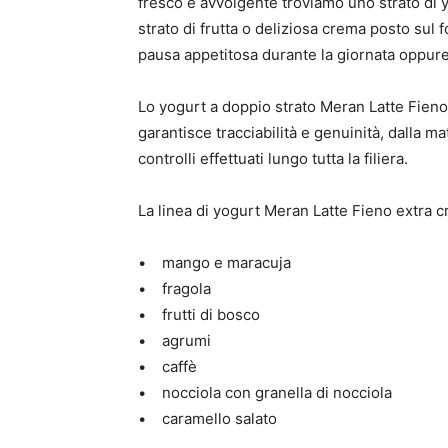
fresco e avvolgente troviamo uno strato di
strato di frutta o deliziosa crema posto sul
pausa appetitosa durante la giornata oppure 
Lo yogurt a doppio strato Meran Latte Fieno 
garantisce tracciabilità e genuinità, dalla mat
controlli effettuati lungo tutta la filiera.
La linea di yogurt Meran Latte Fieno extra c
• mango e maracuja
• fragola
• frutti di bosco
• agrumi
• caffè
• nocciola con granella di nocciola
• caramello salato