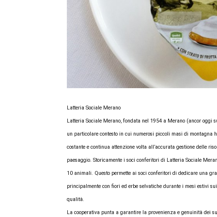
Latteria Sociale Merano
Latteria Sociale Merano, fondata nel 1954 a Merano (ancor oggi sua
un particolare contesto in cui numerosi piccoli masi di montagna h
costante e continua attenzione volta all’accurata gestione delle riso
paesaggio. Storicamente i soci conferitori di Latteria Sociale Me
10 animali. Questo permette ai soci conferitori di dedicare una gran
principalmente con fiori ed erbe selvatiche durante i mesi estivi su
qualità.
La cooperativa punta a garantire la provenienza e genuinità dei suo