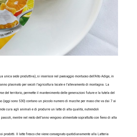
 unica sede produttiva), si inserisce nel paesaggio montuoso dell’Alto Adige, in
anno plasmato per secoli l’agricoltura locale e l’allevamento di montagna. La
rse del territorio, permette il mantenimento delle generazioni future e la tutela del
rano (oggi sono 530) contano un piccolo numero di mucche per maso che va dai 7 ai
de cura agli animali e di produrre un latte di alta qualità, nutrendoli
i pascoli, mentre nel resto dell’anno vengono alimentate soprattutto con fieno di alta
i prodotti. Il latte fresco che viene consegnato quotidianamente alla Latteria