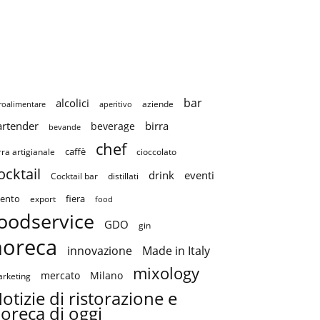
bar
alcolici
aziende
roalimentare
aperitivo
artender
birra
beverage
bevande
chef
caffè
cioccolato
rra artigianale
ocktail
drink
eventi
Cocktail bar
distillati
ento
fiera
export
food
oodservice
GDO
gin
horeca
innovazione
Made in Italy
mixology
mercato
Milano
rketing
otizie di ristorazione e
oreca di oggi