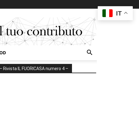
IT
OOD
– Rivista IL FUORICASA numero 4 –