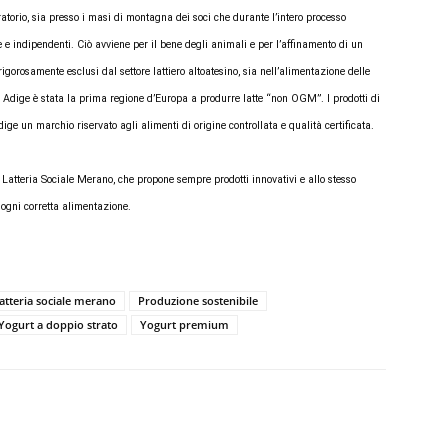
ratorio, sia presso i masi di montagna dei soci che durante l’intero processo
rne e indipendenti. Ciò avviene per il bene degli animali e per l’affinamento di un
gorosamente esclusi dal settore lattiero altoatesino, sia nell’alimentazione delle
 Adige è stata la prima regione d’Europa a produrre latte “non OGM”. I prodotti di
ige un marchio riservato agli alimenti di origine controllata e qualità certificata.
r Latteria Sociale Merano, che propone sempre prodotti innovativi e allo stesso
 ogni corretta alimentazione.
latteria sociale merano
Produzione sostenibile
Yogurt a doppio strato
Yogurt premium