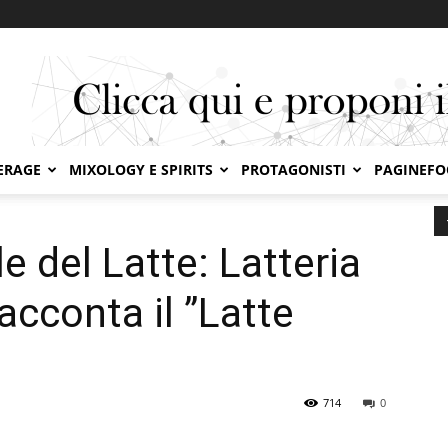
ERAGE
MIXOLOGY E SPIRITS
PROTAGONISTI
PAGINEF
Giornata Mondiale del Latte: Latteria Sociale Merano racconta il ”Latte Fieno”
 del Latte: Latteria
acconta il ”Latte
714
0