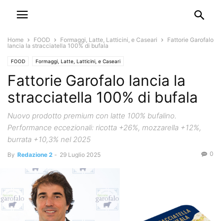
Home
FOOD
Formaggi, Latte, Latticini, e Caseari
Fattorie Garofalo
lancia la stracciatella 100% di bufala
FOOD
Formaggi, Latte, Latticini, e Caseari
Fattorie Garofalo lancia la
stracciatella 100% di bufala
Nuovo prodotto premium con latte 100% bufalino.
Performance eccezionali: ricotta +26%, mozzarella +12%,
burrata +10,3% nel 2025
0
By
Redazione 2
-
29 Luglio 2025