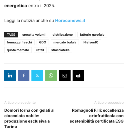
energetica
entro il 2025.
Leggi la notizia anche su
Horecanews.it
TAGS
crescita volumi
distribuzione
fattorie garofalo
formaggi freschi
GDO
mercato bufala
NielsenIQ
quota mercato
retail
stracciatella
Articolo precedente
Articolo succesivo
Domori torna con gelati al
Romagnoli F.lli: eccellenza
cioccolato nobile:
ortofrutticola con
produzione esclusiva a
sostenibilità certificata ESG
Torino