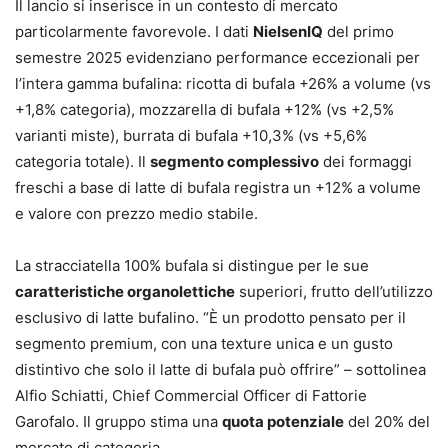
Il lancio si inserisce in un contesto di mercato
particolarmente favorevole. I dati
NielsenIQ
del primo
semestre 2025 evidenziano performance eccezionali per
l’intera gamma bufalina: ricotta di bufala +26% a volume (vs
+1,8% categoria), mozzarella di bufala +12% (vs +2,5%
varianti miste), burrata di bufala +10,3% (vs +5,6%
categoria totale). Il
segmento complessivo
dei formaggi
freschi a base di latte di bufala registra un +12% a volume
e valore con prezzo medio stabile.
La stracciatella 100% bufala si distingue per le sue
caratteristiche organolettiche
superiori, frutto dell’utilizzo
esclusivo di latte bufalino. “È un prodotto pensato per il
segmento premium, con una texture unica e un gusto
distintivo che solo il latte di bufala può offrire” – sottolinea
Alfio Schiatti, Chief Commercial Officer di Fattorie
Garofalo. Il gruppo stima una
quota potenziale
del 20% del
mercato di categoria.