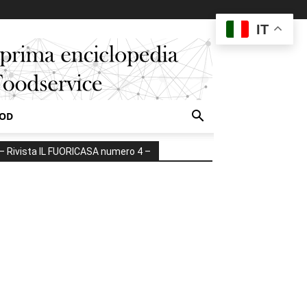
IT
OOD
– Rivista IL FUORICASA numero 4 –