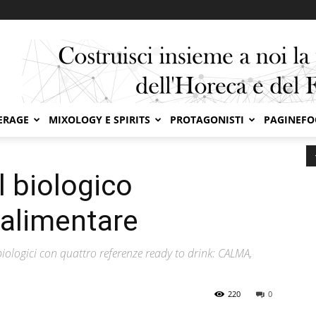
ERAGE
MIXOLOGY E SPIRITS
PROTAGONISTI
PAGINEF
porta il biologico nell’integrazione alimentare
l biologico
 alimentare
biologici con quattro referenze ready to drink: CALMA,
220
0