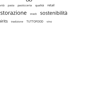
retail
pasticceria
qualità
vità
pasta
istorazione
sostenibilità
snack
irits
TUTTOFOOD
tradizione
vino