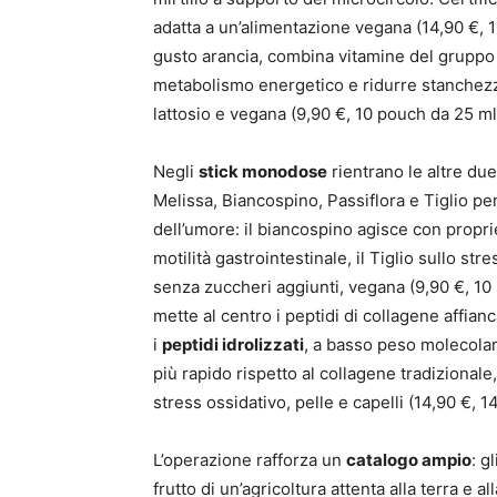
adatta a un’alimentazione vegana (14,90 €, 
gusto arancia, combina vitamine del gruppo B
metabolismo energetico e ridurre stanchezza
lattosio e vegana (9,90 €, 10 pouch da 25 ml
Negli
stick monodose
rientrano le altre du
Melissa, Biancospino, Passiflora e Tiglio p
dell’umore: il biancospino agisce con proprie
motilità gastrointestinale, il Tiglio sullo stre
senza zuccheri aggiunti, vegana (9,90 €, 10 s
mette al centro i peptidi di collagene affianc
i
peptidi idrolizzati
, a basso peso molecolar
più rapido rispetto al collagene tradizional
stress ossidativo, pelle e capelli (14,90 €, 14
L’operazione rafforza un
catalogo ampio
: g
frutto di un’agricoltura attenta alla terra e 