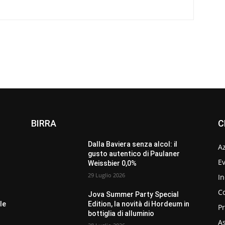
BIRRA
C
Dalla Baviera senza alcol: il
A
gusto autentico di Paulaner
Ev
Weissbier 0,0%
29 Luglio 2026
In
C
Jova Summer Party Special
le
Edition, la novità di Hordeum in
P
bottiglia di alluminio
As