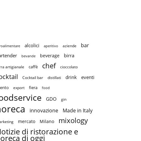
bar
alcolici
aziende
roalimentare
aperitivo
artender
birra
beverage
bevande
chef
caffè
cioccolato
rra artigianale
ocktail
drink
eventi
Cocktail bar
distillati
ento
fiera
export
food
oodservice
GDO
gin
horeca
innovazione
Made in Italy
mixology
mercato
Milano
rketing
otizie di ristorazione e
oreca di oggi