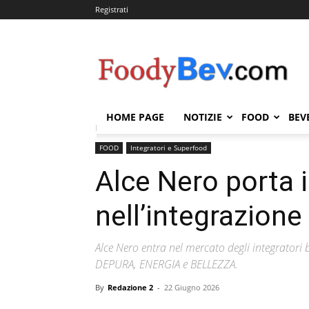
Registrati
FOODYBEV.COM
HOME PAGE
NOTIZIE
FOOD
BEV
Home
FOOD
Integratori e Superfood
Alce Nero 
FOOD
Integratori e Superfood
Alce Nero porta i
nell’integrazione
Alce Nero entra nel mercato degli integratori 
DEPURA, ENERGIA e BELLEZZA.
By
Redazione 2
-
22 Giugno 2026