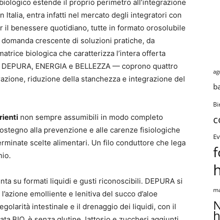
biologico estende il proprio perimetro all’integrazione
n Italia, entra infatti nel mercato degli integratori con
il benessere quotidiano, tutte in formato orosolubile
la domanda crescente di soluzioni pratiche, da
trice biologica che caratterizza l’intera offerta
A, DEPURA, ENERGIA e BELLEZZA — coprono quattro
ag
razione, riduzione della stanchezza e integrazione del
b
Bi
rienti
non sempre assumibili in modo completo
c
sostegno alla prevenzione e alle carenze fisiologiche
Ev
erminate scelte alimentari. Un filo conduttore che lega
f
hio.
nta su formati liquidi e gusti riconoscibili. DEPURA si
ma
 l’azione emolliente e lenitiva del succo d’aloe
N
egolarità intestinale e il drenaggio dei liquidi, con il
h
ata BIO, è senza glutine, lattosio e zuccheri aggiunti,