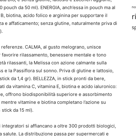
10 pouch da 50 ml). ENERGIA, anch’essa in pouch ma al
no
r
, biotina, acido folico e arginina per supportare il
 e affaticamento; senza glutine, naturalmente priva di
sp
).
e referenze. CALMA, al gusto melograno, unisce
er favorire rilassamento, benessere mentale e tono
tà rilassanti, la Melissa con azione calmante sulla
ss e la Passiflora sul sonno. Priva di glutine e lattosio,
tick da 1,4 gr). BELLEZZA, in stick pronti da bere,
ati da vitamina C, vitamina E, biotina e acido ialuronico:
e, offrono biodisponibilità superiore e assorbimento
e, mentre vitamine e biotina completano l’azione su
 stick da 15 ml).
li integratori si affiancano a oltre 300 prodotti biologici,
alla salute. La distribuzione passa per supermercati e