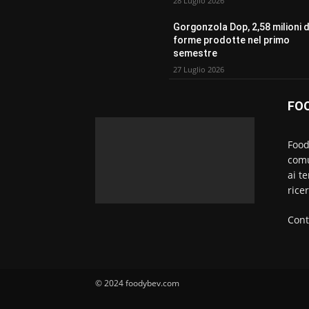
28 Luglio 2026
Gorgonzola Dop, 2,58 milioni d
forme prodotte nel primo
semestre
27 Luglio 2026
FO
Food
comu
ai t
rice
Cont
© 2024 foodybev.com