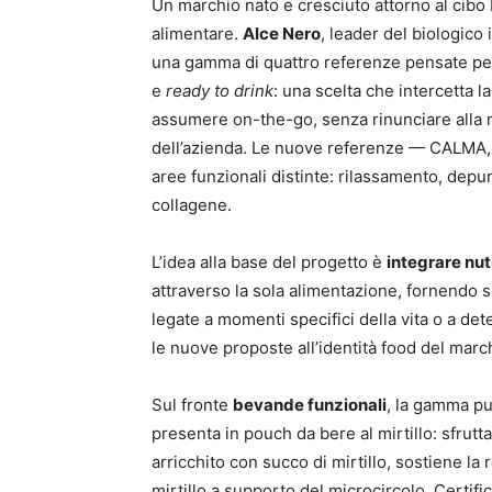
Un marchio nato e cresciuto attorno al cibo 
alimentare.
Alce Nero
, leader del biologico i
una gamma di quattro referenze pensate per 
e
ready to drink
: una scelta che intercetta 
assumere on-the-go, senza rinunciare alla ma
dell’azienda. Le nuove referenze — CALM
aree funzionali distinte: rilassamento, depu
collagene.
L’idea alla base del progetto è
integrare nut
attraverso la sola alimentazione, fornendo 
legate a momenti specifici della vita o a det
le nuove proposte all’identità food del marc
Sul fronte
bevande funzionali
, la gamma pu
presenta in pouch da bere al mirtillo: sfrutta
arricchito con succo di mirtillo, sostiene la r
mirtillo a supporto del microcircolo. Certific