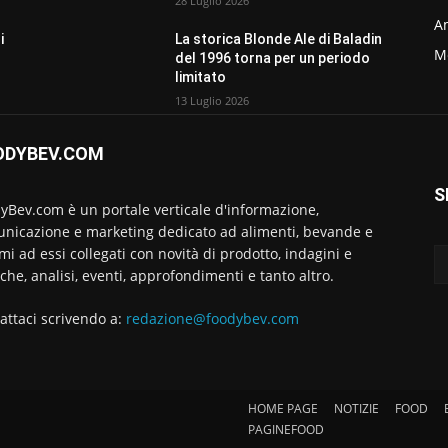
28 Luglio 2026
Am
i
La storica Blonde Ale di Baladin
M
del 1996 torna per un periodo
limitato
13 Luglio 2026
ODYBEV.COM
S
yBev.com è un portale verticale d'informazione,
nicazione e marketing dedicato ad alimenti, bevande e
emi ad essi collegati con novità di prodotto, indagini e
rche, analisi, eventi, approfondimenti e tanto altro.
attaci scrivendo a:
redazione@foodybev.com
HOME PAGE
NOTIZIE
FOOD
PAGINEFOOD