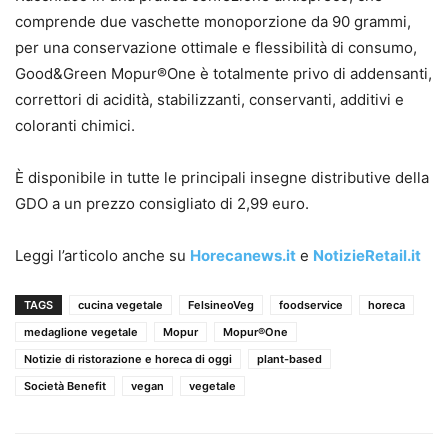
comprende due vaschette monoporzione da 90 grammi,
per una conservazione ottimale e flessibilità di consumo,
Good&Green Mopur®One è totalmente privo di addensanti,
correttori di acidità, stabilizzanti, conservanti, additivi e
coloranti chimici.
È disponibile in tutte le principali insegne distributive della
GDO a un prezzo consigliato di 2,99 euro.
Leggi l’articolo anche su
Horecanews.it
e
NotizieRetail.it
TAGS
cucina vegetale
FelsineoVeg
foodservice
horeca
medaglione vegetale
Mopur
Mopur®One
Notizie di ristorazione e horeca di oggi
plant-based
Società Benefit
vegan
vegetale