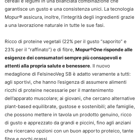
cereali e legumi in una bilanciata combinazione che
garantisce un gusto e una consistenza unici. La tecnologia
Mopur® assicura, inoltre, l’integrità degli ingredienti grazie
a una lavorazione naturale in tutte le sue fasi.
Ricco di proteine vegetali (22% per il gusto “saporito” e
23% per il “raffinato”) e di fibre,
Mopur®One risponde alle
esigenze dei consumatori sempre più consapevoli e
attenti alla propria salute e benessere
. Il nuovo
medaglione di FelsineoVeg SB è adatto veramente a tutti:
agli sportivi, che hanno l’esigenza di assumere alimenti
ricchi di proteine necessarie per il mantenimento
dell’apparato muscolare; ai giovani, che cercano alternative
plant-based equilibrate, gustose e sostenibili; alle famiglie,
che possono mettere in tavola un prodotto genuino, ricco
di gusto e apprezzato da grandi e piccini, fino agli anziani
che ricercano opzioni con un buon apporto proteico, tante
fibre e pochi grassi.