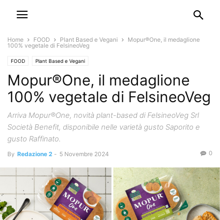
Home
FOOD
Plant Based e Vegani
Mopur®One, il medaglione
100% vegetale di FelsineoVeg
FOOD
Plant Based e Vegani
Mopur®One, il medaglione
100% vegetale di FelsineoVeg
Arriva Mopur®One, novità plant-based di FelsineoVeg Srl
Società Benefit, disponibile nelle varietà gusto Saporito e
gusto Raffinato.
0
By
Redazione 2
-
5 Novembre 2024