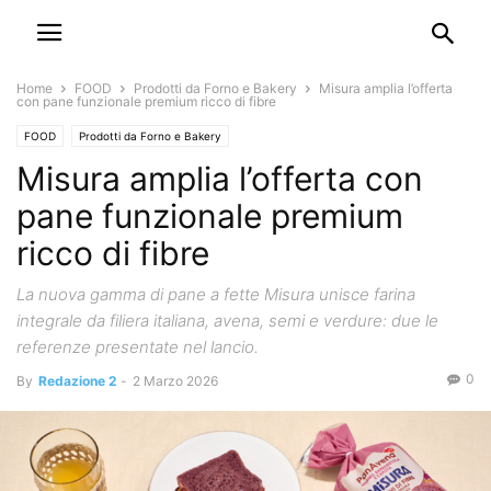
Home
FOOD
Prodotti da Forno e Bakery
Misura amplia l’offerta
con pane funzionale premium ricco di fibre
FOOD
Prodotti da Forno e Bakery
Misura amplia l’offerta con
pane funzionale premium
ricco di fibre
La nuova gamma di pane a fette Misura unisce farina
integrale da filiera italiana, avena, semi e verdure: due le
referenze presentate nel lancio.
0
By
Redazione 2
-
2 Marzo 2026