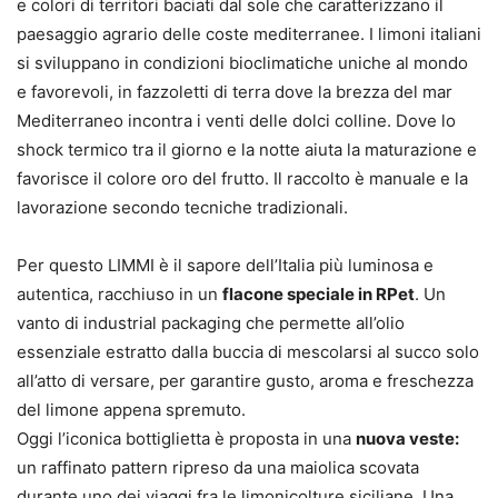
e colori di territori baciati dal sole che caratterizzano il
paesaggio agrario delle coste mediterranee. I limoni italiani
si sviluppano in condizioni bioclimatiche uniche al mondo
e favorevoli, in fazzoletti di terra dove la brezza del mar
Mediterraneo incontra i venti delle dolci colline. Dove lo
shock termico tra il giorno e la notte aiuta la maturazione e
favorisce il colore oro del frutto. Il raccolto è manuale e la
lavorazione secondo tecniche tradizionali.
Per questo LIMMI è il sapore dell’Italia più luminosa e
autentica, racchiuso in un
flacone speciale in RPet
. Un
vanto di industrial packaging che permette all’olio
essenziale estratto dalla buccia di mescolarsi al succo solo
all’atto di versare, per garantire gusto, aroma e freschezza
del limone appena spremuto.
Oggi l’iconica bottiglietta è proposta in una
nuova veste:
un raffinato pattern ripreso da una maiolica scovata
durante uno dei viaggi fra le limonicolture siciliane. Una