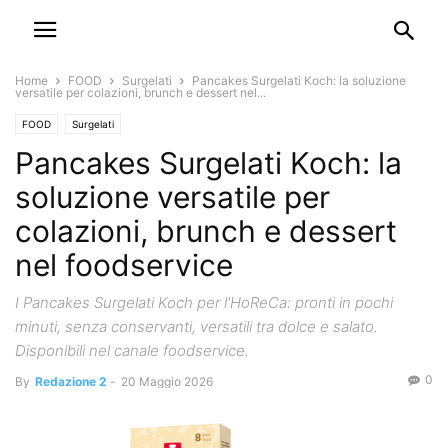
Home
FOOD
Surgelati
Pancakes Surgelati Koch: la soluzione
versatile per colazioni, brunch e dessert nel...
FOOD
Surgelati
Pancakes Surgelati Koch: la
soluzione versatile per
colazioni, brunch e dessert
nel foodservice
I Pancakes Surgelati Koch per l'HoReCa: pronti in pochi
minuti, senza conservanti, versatili tra dolce e salato.
Disponibili nel canale foodservice.
0
By
Redazione 2
-
20 Maggio 2026