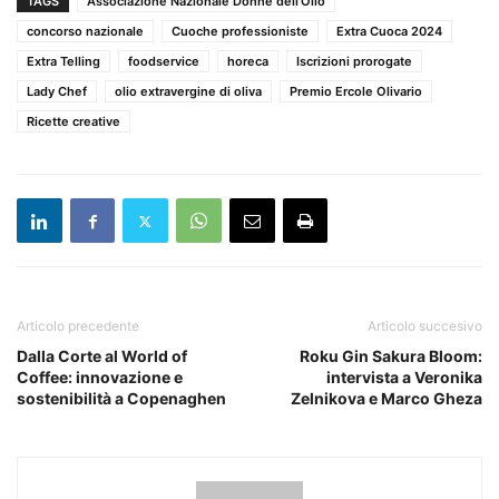
TAGS
Associazione Nazionale Donne dell’Olio
concorso nazionale
Cuoche professioniste
Extra Cuoca 2024
Extra Telling
foodservice
horeca
Iscrizioni prorogate
Lady Chef
olio extravergine di oliva
Premio Ercole Olivario
Ricette creative
Articolo precedente
Articolo succesivo
Dalla Corte al World of
Roku Gin Sakura Bloom:
Coffee: innovazione e
intervista a Veronika
sostenibilità a Copenaghen
Zelnikova e Marco Gheza