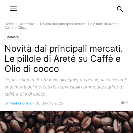
Home
Mercato
Novità dai principali mercati. Le pillole di Areté su
Caffè e Olio...
Mercato
Novità dai principali mercati.
Le pillole di Areté su Caffè e
Olio di cocco
Ogni settimana Areté invia gli highlights più significativi sugli
andamenti dei mercati delle principali commodity agrifood:
caffè e olio di cocco.
0
By
Redazione 2
-
30 Giugno 2025