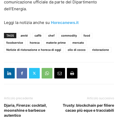
comunicazione ufficiale da parte del Dipartimento
dell’Energia.
Leggi la notizia anche su
Horecanews.it
TAGS
areté
caffè
chef
commodity
food
foodservice
horeca
materie prime
mercato
Notizie di ristorazione e horeca di oggi
olio di cocco
ristorazione
Articolo precedente
Articolo succesivo
Djaria, Firenze: cocktail,
Trusty: blockchain per filiere
moonshine e barbecue
cacao più eque e tracciabili
autentico