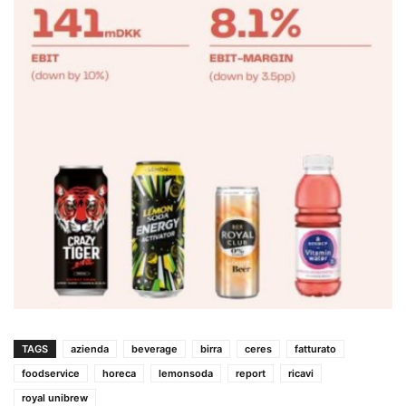
TAGS
azienda
beverage
birra
ceres
fatturato
foodservice
horeca
lemonsoda
report
ricavi
royal unibrew