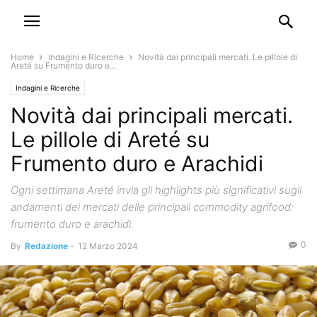
Home
Indagini e Ricerche
Novità dai principali mercati. Le pillole di
Areté su Frumento duro e...
Indagini e Ricerche
Novità dai principali mercati.
Le pillole di Areté su
Frumento duro e Arachidi
Ogni settimana Areté invia gli highlights più significativi sugli
andamenti dei mercati delle principali commodity agrifood:
frumento duro e arachidi.
0
By
Redazione
-
12 Marzo 2024