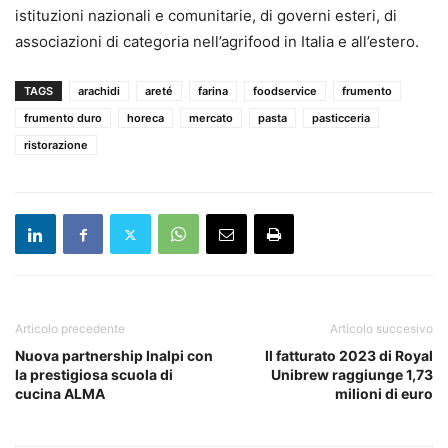
istituzioni nazionali
e
comunitarie, di governi esteri, di
associazioni di categoria nell’agrifood in Italia
e
all’estero.
TAGS
arachidi
areté
farina
foodservice
frumento
frumento duro
horeca
mercato
pasta
pasticceria
ristorazione
Articolo precedente
Articolo succesivo
Nuova partnership Inalpi con
Il fatturato 2023 di Royal
la prestigiosa scuola di
Unibrew raggiunge 1,73
cucina ALMA
milioni di euro