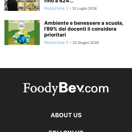
fino a 624...
Redazione 2
-
10 Luglio 2026
Ambiente e benessere a scuola,
l’89% dei docenti li considera
prioritari
Redazione 5
-
25 Giugno 2026
ABOUT US