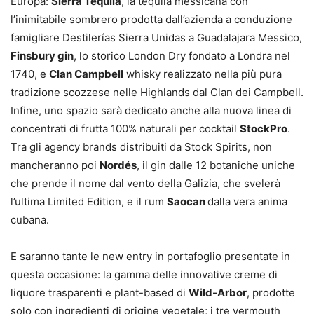
Europa:
Sierra Tequila
, la tequila messicana con
l’inimitabile sombrero prodotta dall’azienda a conduzione
famigliare Destilerías Sierra Unidas a Guadalajara Messico,
Finsbury gin
, lo storico London Dry fondato a Londra nel
1740, e
Clan Campbell
whisky realizzato nella più pura
tradizione scozzese nelle Highlands dal Clan dei Campbell.
Infine, uno spazio sarà dedicato anche alla nuova linea di
concentrati di frutta 100% naturali per cocktail
StockPro
.
Tra gli agency brands distribuiti da Stock Spirits, non
mancheranno poi
Nordés
, il gin dalle 12 botaniche uniche
che prende il nome dal vento della Galizia, che svelerà
l’ultima Limited Edition, e il rum
Saocan
dalla vera anima
cubana.
E saranno tante le new entry in portafoglio presentate in
questa occasione: la gamma delle innovative creme di
liquore trasparenti e plant-based di
Wild-Arbor
, prodotte
solo con ingredienti di origine vegetale; i tre vermouth