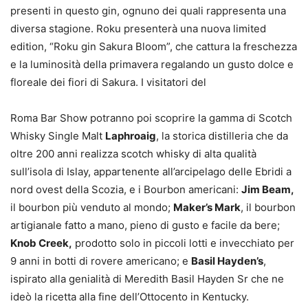
presenti in questo gin, ognuno dei quali rappresenta una
diversa stagione. Roku presenterà una nuova limited
edition, “Roku gin Sakura Bloom”, che cattura la freschezza
e la luminosità della primavera regalando un gusto dolce e
floreale dei fiori di Sakura. I visitatori del
Roma Bar Show potranno poi scoprire la gamma di Scotch
Whisky Single Malt
Laphroaig
, la storica distilleria che da
oltre 200 anni realizza scotch whisky di alta qualità
sull’isola di Islay, appartenente all’arcipelago delle Ebridi a
nord ovest della Scozia, e i Bourbon americani:
Jim Beam,
il bourbon più venduto al mondo;
Maker’s Mark
, il bourbon
artigianale fatto a mano, pieno di gusto e facile da bere;
Knob Creek,
prodotto solo in piccoli lotti e invecchiato per
9 anni in botti di rovere americano; e
Basil Hayden’s
,
ispirato alla genialità di Meredith Basil Hayden Sr che ne
ideò la ricetta alla fine dell’Ottocento in Kentucky.