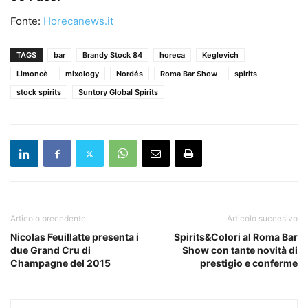
Fonte:
Horecanews.it
TAGS
bar
Brandy Stock 84
horeca
Keglevich
Limoncè
mixology
Nordés
Roma Bar Show
spirits
stock spirits
Suntory Global Spirits
Articolo precedente
Articolo succesivo
Nicolas Feuillatte presenta i
Spirits&Colori al Roma Bar
due Grand Cru di
Show con tante novità di
Champagne del 2015
prestigio e conferme