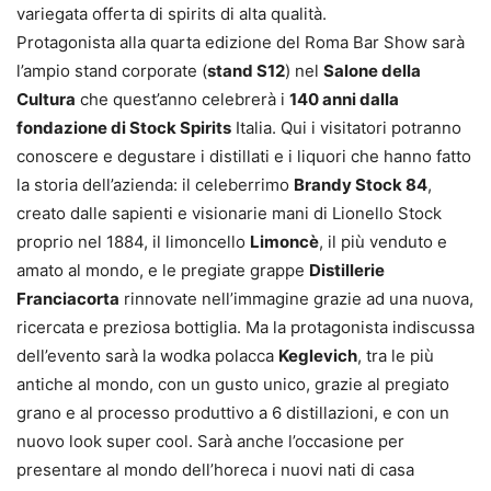
variegata offerta di spirits di alta qualità.
Protagonista alla quarta edizione del Roma Bar Show sarà
l’ampio stand corporate (
stand S12
) nel
Salone della
Cultura
che quest’anno celebrerà i
140 anni dalla
fondazione di Stock Spirits
Italia. Qui i visitatori potranno
conoscere e degustare i distillati e i liquori che hanno fatto
la storia dell’azienda: il celeberrimo
Brandy Stock 84
,
creato dalle sapienti e visionarie mani di Lionello Stock
proprio nel 1884, il limoncello
Limoncè
, il più venduto e
amato al mondo, e le pregiate grappe
Distillerie
Franciacorta
rinnovate nell’immagine grazie ad una nuova,
ricercata e preziosa bottiglia. Ma la protagonista indiscussa
dell’evento sarà la wodka polacca
Keglevich
, tra le più
antiche al mondo, con un gusto unico, grazie al pregiato
grano e al processo produttivo a 6 distillazioni, e con un
nuovo look super cool. Sarà anche l’occasione per
presentare al mondo dell’horeca i nuovi nati di casa