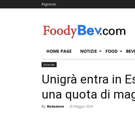
Registrati
FOODYBEV.COM
HOME PAGE
NOTIZIE
FOOD
BEV
Home
Aziende
Unigrà entra in Essegi Dolciaria 
Aziende
Unigrà entra in E
una quota di ma
By
Redazione
-
28 Maggio 2024
Condividi