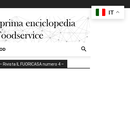
IT
OOD
– Rivista IL FUORICASA numero 4 –