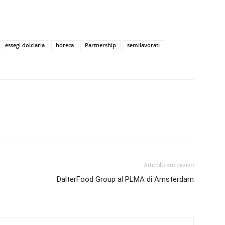
essegi dolciaria
horeca
Partnership
semilavorati
Articolo succesivo
DalterFood Group al PLMA di Amsterdam