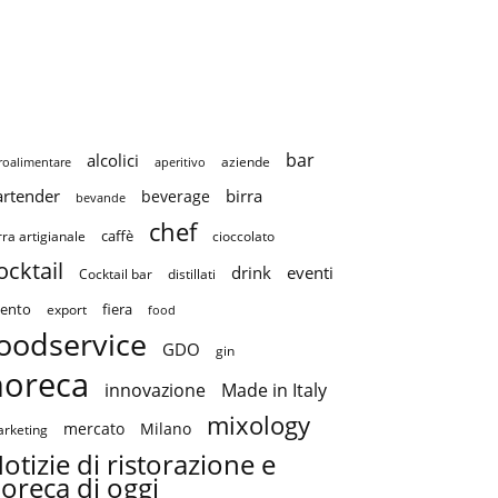
bar
alcolici
aziende
roalimentare
aperitivo
artender
birra
beverage
bevande
chef
caffè
cioccolato
rra artigianale
ocktail
drink
eventi
Cocktail bar
distillati
ento
fiera
export
food
oodservice
GDO
gin
horeca
innovazione
Made in Italy
mixology
mercato
Milano
rketing
otizie di ristorazione e
oreca di oggi