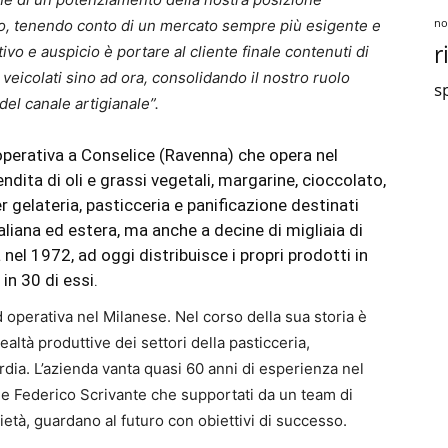
no
tivo, tenendo conto di un mercato sempre più esigente e
r
ivo e auspicio è portare al cliente finale contenuti di
 veicolati sino ad ora, consolidando il nostro ruolo
sp
del canale artigianale”.
operativa a Conselice (Ravenna) che opera nel
ndita di oli e grassi vegetali, margarine, cioccolato,
 gelateria, pasticceria e panificazione destinati
taliana ed estera, ma anche a decine di migliaia di
 nel 1972, ad oggi distribuisce i propri prodotti in
in 30 di essi.
d operativa nel Milanese. Nel corso della sua storia è
realtà produttive dei settori della pasticceria,
dia. L’azienda vanta quasi 60 anni di esperienza nel
 e Federico Scrivante che supportati da un team di
rietà, guardano al futuro con obiettivi di successo.