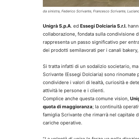
da sinistra, Federico Scrivante, Francesco Scrivante, Lucian
Unigrà S.p.A
. ed
Essegi Dolciaria S.r.l.
hanno
collaborazione, fondata sulla condivisione d
rappresenta un passo significativo per ent
dei prodotti semilavorati per i canali bakery
Si tratta infatti di un sodalizio societario, m
Scrivante (Essegi Dolciaria) sono rinomate p
condividere i valori di lealtà, curiosità e 
attività le persone e i clienti.
Complice anche questa comune vision,
Unig
quota di maggioranza
; la continuità operat
famiglia Scrivante che rimarrà nel capitale d
cariche operative.
“
La volontà di unire le forze va nella direz