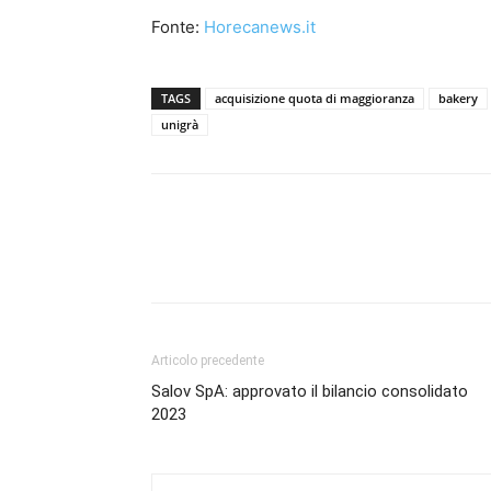
Fonte:
Horecanews.it
TAGS
acquisizione quota di maggioranza
bakery
unigrà
Condividi
Articolo precedente
Salov SpA: approvato il bilancio consolidato
2023