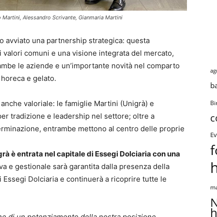
o Martini, Alessandro Scrivante, Gianmaria Martini
 avviato una partnership strategica: questa
i valori comuni e una visione integrata del mercato,
rambe le aziende e un’importante novità nel comparto
ag
, horeca e gelato.
b
a anche valoriale: le famiglie Martini (Unigrà) e
Bi
er tradizione e leadership nel settore; oltre a
c
determinazione, entrambe mettono al centro delle proprie
Ev
f
rà è entrata nel capitale di Essegi Dolciaria con una
iva e gestionale sarà garantita dalla presenza della
i Essegi Dolciaria e continuerà a ricoprire tutte le
ma
N
h
ione di un potenziamento della nostra posizione