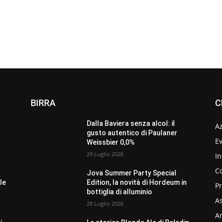
BIRRA
C
Dalla Baviera senza alcol: il
A
gusto autentico di Paulaner
Ev
Weissbier 0,0%
29 Luglio 2026
In
C
Jova Summer Party Special
le
Edition, la novità di Hordeum in
P
bottiglia di alluminio
As
28 Luglio 2026
Am