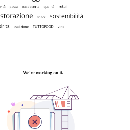
retail
pasticceria
qualità
vità
pasta
istorazione
sostenibilità
snack
irits
TUTTOFOOD
tradizione
vino