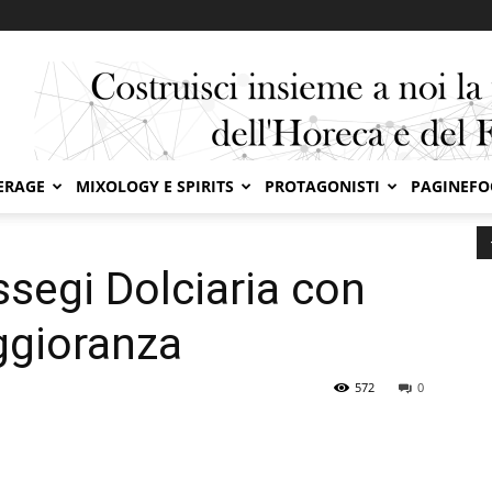
ERAGE
MIXOLOGY E SPIRITS
PROTAGONISTI
PAGINEF
con una quota di maggioranza
ssegi Dolciaria con
ggioranza
572
0