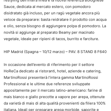
restyling dell’intera linea e la nuova referenza Bolognese
Sauce, dedicata al mercato estero, con pomodoro
disidratato già incluso, per un ragù vegetale ancora più
veloce da preparare: basta reidratare il prodotto con acqua
e olio, senza bisogno di aggiungere polpa di pomodoro. La
novità si aggiunge al preparato Beamy per macinato
vegetale, ideale per ripieni di tacos, burrito e farciture.
HIP Madrid (Spagna – 10/12 marzo) – PAV. 8 STAND 8 F640
In occasione dell’evento di riferimento per il settore
HoReCa dedicato ai ristoranti, hotel, aziende e catering,
MartinoRossi presenterà l’intera gamma MartinoRossi
Professional e le ultime due referenze sviluppate
appositamente per il mercato latino-americano: farine di
mais bianco e giallo precotte a vapore per arepa, ottenute
da varietà di mais di alta qualità provenienti da filiera 100%
italiana. Ideali per preparare arepa morbide, saporite e