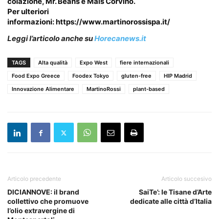
colazione, Mr. Beans e Mais Corvino.
Per ulteriori
informazioni:
https://www.martinorossispa.it/
Leggi l’articolo anche su
Horecanews.it
TAGS
Alta qualità
Expo West
fiere internazionali
Food Expo Greece
Foodex Tokyo
gluten-free
HIP Madrid
Innovazione Alimentare
MartinoRossi
plant-based
Articolo precedente
Articolo succesivo
DICIANNOVE: il brand
SaiTe’: le Tisane d’Arte
collettivo che promuove
dedicate alle città d’Italia
l’olio extravergine di