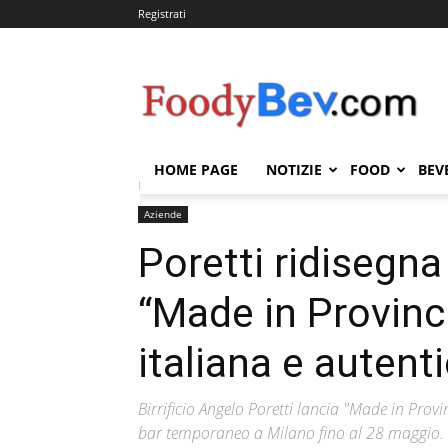
Registrati
FOODYBEV.COM
HOME PAGE
NOTIZIE
FOOD
BEV
Home
Aziende
Poretti ridisegna la propria identità
Aziende
Poretti ridisegna 
“Made in Provinci
italiana e autenti
Birrificio Angelo Poretti lancia "Made in Pro
bar temporaneo a Milano fino al 28 maggio.