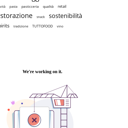
retail
pasticceria
qualità
vità
pasta
istorazione
sostenibilità
snack
irits
TUTTOFOOD
tradizione
vino