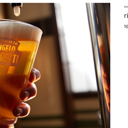
no
r
sp