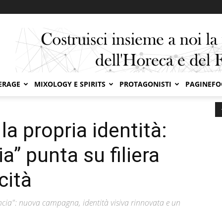
ERAGE
MIXOLOGY E SPIRITS
PROTAGONISTI
PAGINEF
: “Made in Provincia” punta su filiera italiana...
la propria identità:
a” punta su filiera
cità
vincia": nuova campagna, identità visiva rinnovata e un