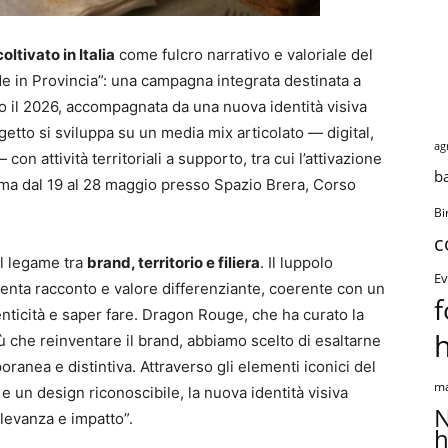
oltivato in Italia
come fulcro narrativo e valoriale del
e in Provincia”: una campagna integrata destinata a
o il 2026, accompagnata da una nuova identità visiva
getto si sviluppa su un media mix articolato — digital,
ag
on attività territoriali a supporto, tra cui l’attivazione
b
mma dal 19 al 28 maggio presso Spazio Brera, Corso
Bi
c
el legame tra
brand, territorio e
filiera
. Il luppolo
Ev
venta racconto e valore differenziante, coerente con un
f
nticità e saper fare. Dragon Rouge, che ha curato la
iù che reinventare il brand, abbiamo scelto di esaltarne
oranea e distintiva. Attraverso gli elementi iconici del
ma
 e un design riconoscibile, la nuova identità visiva
N
ilevanza e impatto”.
h