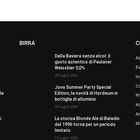
BIRRA
C
Dalla Baviera senza alcol: il
A
gusto autentico di Paulaner
Ev
Weissbier 0,0%
29 Luglio 2026
In
C
Jova Summer Party Special
le
Edition, la novità di Hordeum in
P
bottiglia di alluminio
As
28 Luglio 2026
Am
i
La storica Blonde Ale di Baladin
M
del 1996 torna per un periodo
limitato
13 Luglio 2026