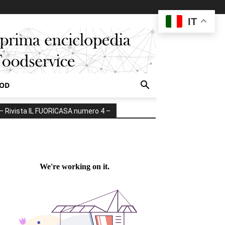
IT
OOD
– Rivista IL FUORICASA numero 4 –