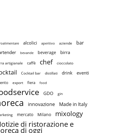
bar
alcolici
aziende
roalimentare
aperitivo
artender
birra
beverage
bevande
chef
caffè
cioccolato
rra artigianale
ocktail
drink
eventi
Cocktail bar
distillati
ento
fiera
export
food
oodservice
GDO
gin
horeca
innovazione
Made in Italy
mixology
mercato
Milano
rketing
otizie di ristorazione e
oreca di oggi