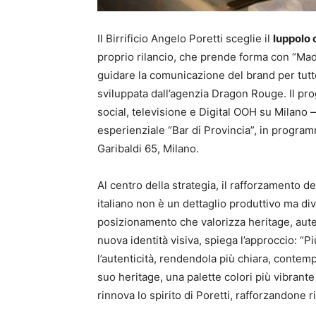
Il Birrificio Angelo Poretti sceglie il
luppolo c
proprio rilancio, che prende forma con “Mad
guidare la comunicazione del brand per tutt
sviluppata dall’agenzia Dragon Rouge. Il pro
social, televisione e Digital OOH su Milano — c
esperienziale “Bar di Provincia”, in progra
Garibaldi 65, Milano.
Al centro della strategia, il rafforzamento d
italiano non è un dettaglio produttivo ma di
posizionamento che valorizza heritage, aute
nuova identità visiva, spiega l’approccio: “P
l’autenticità, rendendola più chiara, contemp
suo heritage, una palette colori più vibrante
rinnova lo spirito di Poretti, rafforzandone r