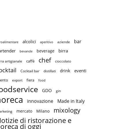
bar
alcolici
aziende
roalimentare
aperitivo
artender
birra
beverage
bevande
chef
caffè
cioccolato
rra artigianale
ocktail
drink
eventi
Cocktail bar
distillati
ento
fiera
export
food
oodservice
GDO
gin
horeca
innovazione
Made in Italy
mixology
mercato
Milano
rketing
otizie di ristorazione e
oreca di oggi