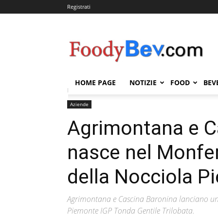
Registrati
FOODYBEV.COM
HOME PAGE
NOTIZIE
FOOD
BEV
Home
Aziende
Agrimontana e Cascina Baronina: na
Aziende
Agrimontana e C
nasce nel Monferr
della Nocciola P
Agrimontana e Cascina Baronina lanciano una 
Piemonte IGP Tonda Gentile Trilobata.