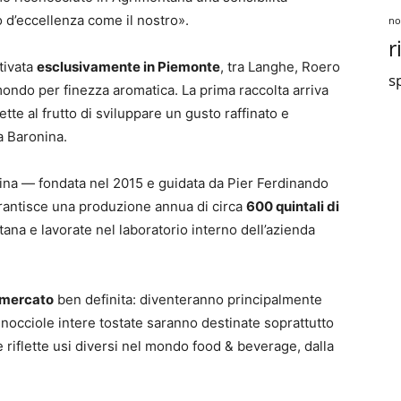
o d’eccellenza come il nostro».
no
r
tivata
esclusivamente in Piemonte
, tra Langhe, Roero
sp
 mondo per finezza aromatica. La prima raccolta arriva
e al frutto di sviluppare un gusto raffinato e
a Baronina.
nina — fondata nel 2015 e guidata da Pier Ferdinando
arantisce una produzione annua di circa
600 quintali di
ana e lavorate nel laboratorio interno dell’azienda
 mercato
ben definita: diventeranno principalmente
e nocciole intere tostate saranno destinate soprattutto
e riflette usi diversi nel mondo food & beverage, dalla