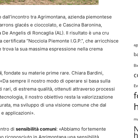
 dall’incontro tra Agrimontana, azienda piemontese
 marrons glacés e cioccolato, e Cascina Baronina,
a De Angelis di Roncaglia (AL). Il risultato è una cru
 certificata “Nocciola Piemonte I.G.P.”, che arricchisce
ag
 trova la sua massima espressione nella crema
b
Bi
i
, fondate su materie prime rare. Chiara Bardini,
c
«Da sempre il nostro modo di operare si basa sulla
Ev
tti rari, di estrema qualità, ottenuti attraverso processi
f
 tecnologia, il nostro obiettivo resta la valorizzazione
urata, ma sviluppo di una visione comune che dal
 e applicazioni».
ma
N
ontro di
sensibilità comuni
: «Abbiamo fortemente
h
o riconosciuto in Agrimontana una sensibilità