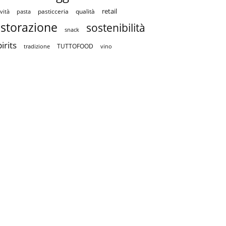
retail
pasticceria
qualità
vità
pasta
istorazione
sostenibilità
snack
irits
TUTTOFOOD
tradizione
vino