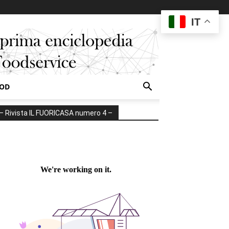
IT
OOD
– Rivista IL FUORICASA numero 4 –