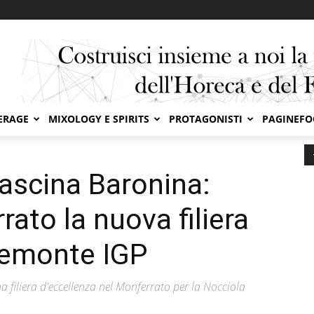
ERAGE
MIXOLOGY E SPIRITS
PROTAGONISTI
PAGINEF
sce nel Monferrato la nuova filiera della Nocciola...
ascina Baronina:
ato la nuova filiera
iemonte IGP
filiera d'eccellenza nel Monferrato per la Nocciola