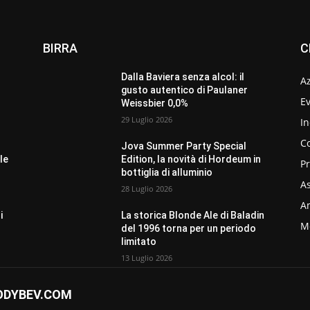
BIRRA
C
Dalla Baviera senza alcol: il
A
gusto autentico di Paulaner
Ev
Weissbier 0,0%
29 Luglio 2026
In
C
Jova Summer Party Special
le
Edition, la novità di Hordeum in
P
bottiglia di alluminio
As
28 Luglio 2026
Am
i
La storica Blonde Ale di Baladin
M
del 1996 torna per un periodo
limitato
13 Luglio 2026
ODYBEV.COM