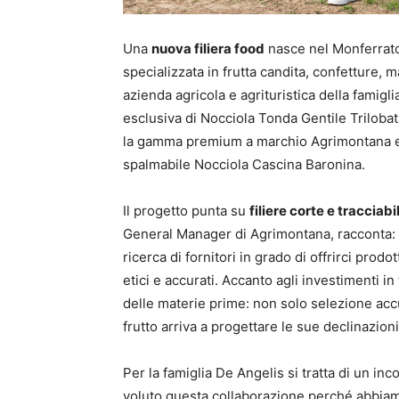
Una
nuova filiera food
nasce nel Monferrato
specializzata in frutta candita, confetture,
azienda agricola e agrituristica della famigli
esclusiva di Nocciola Tonda Gentile Trilobata
la gamma premium a marchio Agrimontana e
spalmabile Nocciola Cascina Baronina.
Il progetto punta su
filiere corte e tracciabil
General Manager di Agrimontana, racconta: 
ricerca di fornitori in grado di offrirci prodo
etici e accurati. Accanto agli investimenti in
delle materie prime: non solo selezione acc
frutto arriva a progettare le sue declinazioni
Per la famiglia De Angelis si tratta di un inc
voluto questa collaborazione perché abbiam