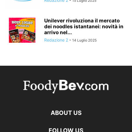
Redazione 2
-
15 Luglio 2025
Unilever rivoluziona il mercato
dei noodles istantanei: novità in
arrivo nel...
Redazione 2
-
14 Luglio 2025
ABOUT US
FOLLOW US