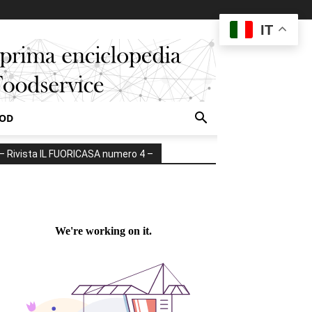
IT
OOD
– Rivista IL FUORICASA numero 4 –