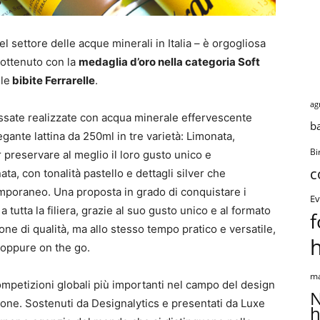
l settore delle acque minerali in Italia – è orgogliosa
 ottenuto con la
medaglia d’oro nella categoria Soft
 le
bibite Ferrarelle
.
ag
 gassate realizzate con acqua minerale effervescente
b
egante lattina da 250ml in tre varietà: Limonata,
Bi
preservare al meglio il loro gusto unico e
c
ata, con tonalità pastello e dettagli silver che
mporaneo. Una proposta in grado di conquistare i
Ev
 tutta la filiera, grazie al suo gusto unico e al formato
f
one di qualità, ma allo stesso tempo pratico e versatile,
, oppure on the go.
ma
mpetizioni globali più importanti nel campo del design
N
izione. Sostenuti da Designalytics e presentati da Luxe
h