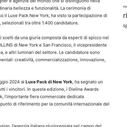
igner e agenzie del mondo che si distinguono nella
no
dinaria bellezza e funzionalità. La cerimonia di
r
o il Luxe Pack New York, ha visto la partecipazione di
, selezionati tra oltre 1.400 candidature.
sp
i scelti da una giuria composta da esperti di spicco nel
COLLINS di New York e San Francisco, il vicepresidente
 e altri luminari del settore. Le candidature sono
entali: creatività, commercializzazione, innovazione,
aggio 2024 al
Luxe Pack di New York
, ha segnato un
ti i vincitori. In questa edizione, i Dieline Awards
k, l’importante fiera commerciale dedicata
 punto di riferimento per la comunità internazionale del
gn, l’agenzia italiana pluripremiata nel campo del