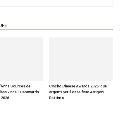
TORE
’Anna Sources de
Cincho Cheese Awards 2026: due
ass vince il Barawards
argenti per il caseificio Arrigoni
 2026
Battista