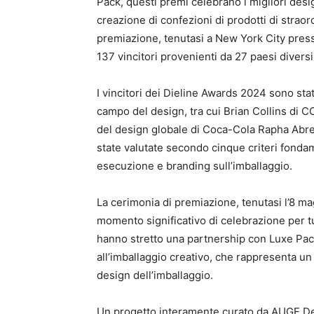
Pack, questi premi celebrano i migliori des
creazione di confezioni di prodotti di straor
premiazione, tenutasi a New York City press
137 vincitori provenienti da 27 paesi diversi
I vincitori dei Dieline Awards 2024 sono stat
campo del design, tra cui Brian Collins di 
del design globale di Coca-Cola Rapha Abrea,
state valutate secondo cinque criteri fondam
esecuzione e branding sull’imballaggio.
La cerimonia di premiazione, tenutasi l’8 m
momento significativo di celebrazione per tut
hanno stretto una partnership con Luxe Pac
all’imballaggio creativo, che rappresenta un
design dell’imballaggio.
Un progetto interamente curato da AUGE Desi