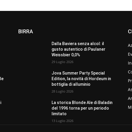
BIRRA
C
Dalla Baviera senza alcol: il
A
gusto autentico di Paulaner
Ev
Weissbier 0,0%
29 Luglio 2026
In
C
Jova Summer Party Special
le
Edition, la novità di Hordeum in
P
bottiglia di alluminio
As
28 Luglio 2026
Am
i
La storica Blonde Ale di Baladin
M
del 1996 torna per un periodo
limitato
13 Luglio 2026