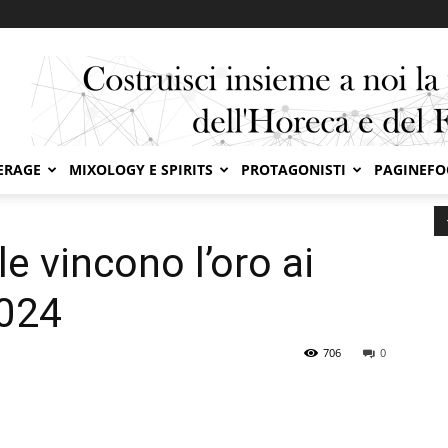
ERAGE
MIXOLOGY E SPIRITS
PROTAGONISTI
PAGINEF
e vincono l’oro ai Dieline Awards 2024
le vincono l’oro ai
2024
706
0