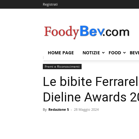
Registrati
FOODYBEV.COM
HOME PAGE
NOTIZIE
FOOD
BEV
Home
Premi e Riconoscimenti
Le bibite Ferrarell
Premi e Riconoscimenti
Le bibite Ferrarel
Dieline Awards 
By
Redazione 5
-
28 Maggio 2024
Condividi