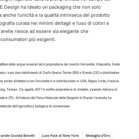
GE Design ha ideato un packaging che non solo
a anche l’unicità e la qualità intrinseca del prodotto
ografia curata nei minimi dettagli e l’uso di colori e
errarelle riesce ad essere sia elegante che
consumatori più esigenti.
ettore delle acque minerali ed è proprietaria dei marchi Ferrarelle, Vitasnella, Fonte
esso i suoi due stabilimenti di Darfo Boario Terme (BS) e Riardo (CE) e distributore
ne anche all’estero e con Ferrarelle è in distribuzione in USA, Regno Unito, Francia,
g, Taiwan. Da agosto 2017 è inoltre proprietaria di Amedei, azienda italiana di
dera (PI). All’interno del Parco Naturale delle Sorgenti di Riardo l’azienda ha
odiche dell’agricoltura biologica di conversione.
rarelle Società Benefit
Luxe Pack di New York
Medaglia d’Oro