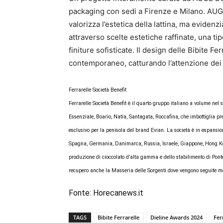
packaging con sedi a Firenze e Milano. AU
valorizza l’estetica della lattina, ma evidenzi
attraverso scelte estetiche raffinate, una tip
finiture sofisticate. Il design delle Bibite F
contemporaneo, catturando l’attenzione dei 
Ferrarelle Società Benefit
Ferrarelle Società Benefit è il quarto gruppo italiano a volume nel s
Essenziale, Boario, Natía, Santagata, Roccafina, che imbottiglia pr
esclusivo per la penisola del brand Evian. La società è in espansio
Spagna, Germania, Danimarca, Russia, Israele, Giappone, Hong Kon
produzione di cioccolato d’alta gamma e dello stabilimento di Ponte
recupero anche la Masseria delle Sorgenti dove vengono seguite met
Fonte:
Horecanews.it
TAGS
Bibite Ferrarelle
Dieline Awards 2024
Fer