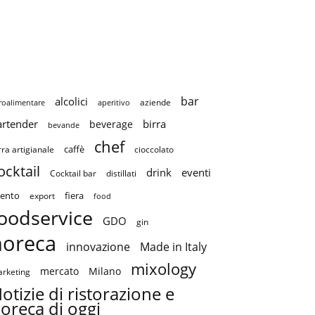
bar
alcolici
aziende
roalimentare
aperitivo
artender
birra
beverage
bevande
chef
caffè
cioccolato
rra artigianale
ocktail
drink
eventi
Cocktail bar
distillati
ento
fiera
export
food
oodservice
GDO
gin
horeca
innovazione
Made in Italy
mixology
mercato
Milano
rketing
otizie di ristorazione e
oreca di oggi