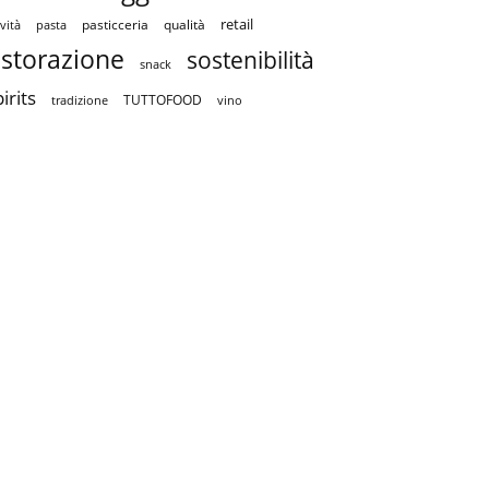
retail
pasticceria
qualità
vità
pasta
istorazione
sostenibilità
snack
irits
TUTTOFOOD
tradizione
vino