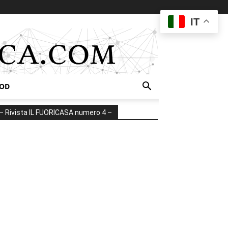
IT
OOD
– Rivista IL FUORICASA numero 4 –