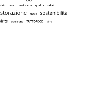
retail
pasticceria
qualità
vità
pasta
istorazione
sostenibilità
snack
irits
TUTTOFOOD
tradizione
vino