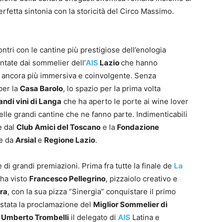
perfetta sintonia con la storicità del Circo Massimo.
contri con le cantine più prestigiose dell’enologia
ntate dai sommelier dell’
AIS
Lazio
che hanno
e ancora più immersiva e coinvolgente. Senza
per la
Casa Barolo
, lo spazio per la prima volta
andi vini di Langa
che ha aperto le porte ai wine lover
delle grandi cantine che ne fanno parte. Indimenticabili
e dal
Club Amici del Toscano
e la
Fondazione
e da
Arsial
e
Regione Lazio
.
i grandi premiazioni. Prima fra tutte la finale de
La
 ha visto
Francesco Pellegrino
, pizzaiolo creativo e
ra
, con la sua pizza “Sinergia” conquistare il primo
 stata la proclamazione del
Miglior Sommelier di
o
Umberto Trombelli
il delegato di
AIS
Latina e