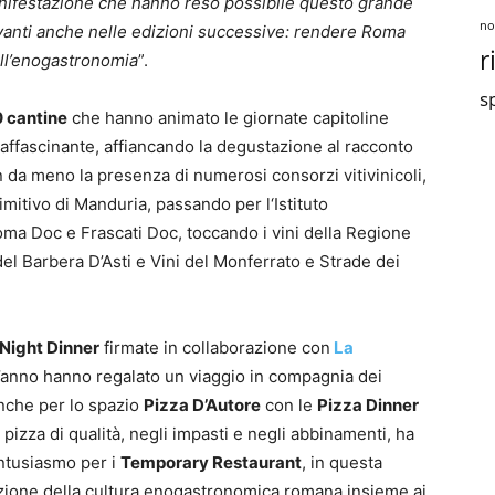
manifestazione che hanno reso possibile questo grande
no
 avanti anche nelle edizioni successive: rendere Roma
r
ll’enogastronomia
”.
sp
0 cantine
che hanno animato le giornate capitoline
affascinante, affiancando la degustazione al racconto
on da meno la presenza di numerosi consorzi vitivinicoli,
rimitivo di Manduria, passando per l‘Istituto
oma Doc e Frascati Doc, toccando i vini della Regione
del Barbera D’Asti e Vini del Monferrato e Strade dei
Night Dinner
firmate in collaborazione con
La
anno hanno regalato un viaggio in compagnia dei
anche per lo spazio
Pizza D’Autore
con le
Pizza Dinner
pizza di qualità, negli impasti e negli abbinamenti, ha
entusiasmo per i
Temporary Restaurant
, in questa
azione della cultura enogastronomica romana insieme ai