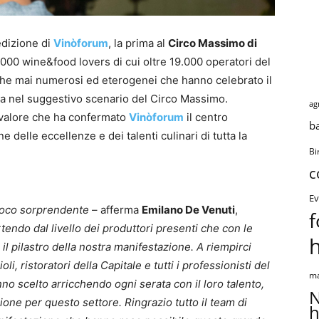
edizione di
Vinòforum
, la prima al
Circo Massimo di
000 wine&food lovers di cui oltre 19.000 operatori del
 che mai numerosi ed eterogenei che hanno celebrato il
na nel suggestivo scenario del Circo Massimo.
ag
 valore che ha confermato
Vinòforum
il centro
b
 delle eccellenze e dei talenti culinari di tutta la
Bi
c
Ev
 poco sorprendente
– afferma
Emilano De Venuti
,
f
tendo dal livello dei produttori presenti che con le
 il pilastro della nostra manifestazione. A riempirci
li, ristoratori della Capitale e tutti i professionisti del
ma
 scelto arricchendo ogni serata con il loro talento,
N
ione per questo settore. Ringrazio tutto il team di
h