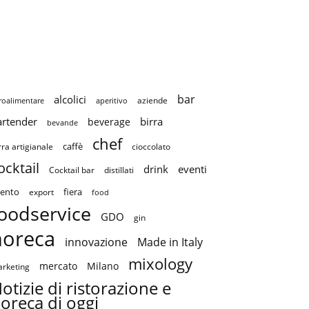
bar
alcolici
aziende
roalimentare
aperitivo
artender
birra
beverage
bevande
chef
caffè
cioccolato
rra artigianale
ocktail
drink
eventi
Cocktail bar
distillati
ento
fiera
export
food
oodservice
GDO
gin
horeca
innovazione
Made in Italy
mixology
mercato
Milano
rketing
otizie di ristorazione e
oreca di oggi