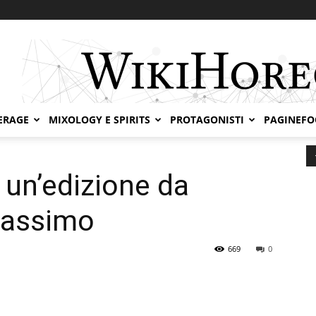
ERAGE
MIXOLOGY E SPIRITS
PROTAGONISTI
PAGINEF
’edizione da record al Circo Massimo
un’edizione da
Massimo
669
0