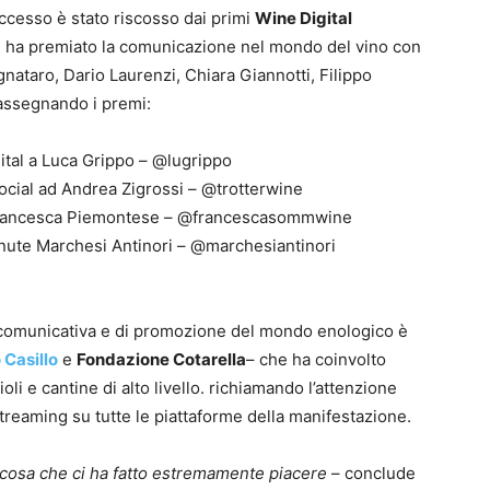
cesso è stato riscosso dai primi
Wine Digital
m
ha premiato la comunicazione nel mondo del vino con
nataro, Dario Laurenzi, Chiara Giannotti, Filippo
assegnando i premi:
gital a Luca Grippo – @lugrippo
social ad Andrea Zigrossi – @trotterwine
 a Francesca Piemontese – @francescasommwine
 Tenute Marchesi Antinori – @marchesiantinori
 comunicativa e di promozione del mondo enologico è
 Casillo
e
Fondazione Cotarella
– che ha coinvolto
oli e cantine di alto livello. richiamando l’attenzione
streaming su tutte le piattaforme della manifestazione.
a cosa che ci ha fatto estremamente piacere
– conclude