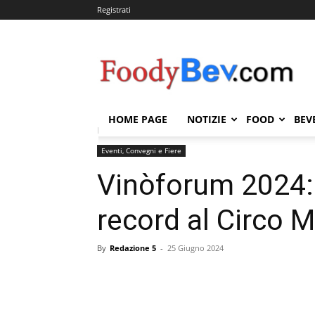
Registrati
FOODYBEV.COM
HOME PAGE
NOTIZIE
FOOD
BEV
Home
Eventi, Convegni e Fiere
Vinòforum 2024: un
Eventi, Convegni e Fiere
Vinòforum 2024: 
record al Circo 
By
Redazione 5
-
25 Giugno 2024
Condividi