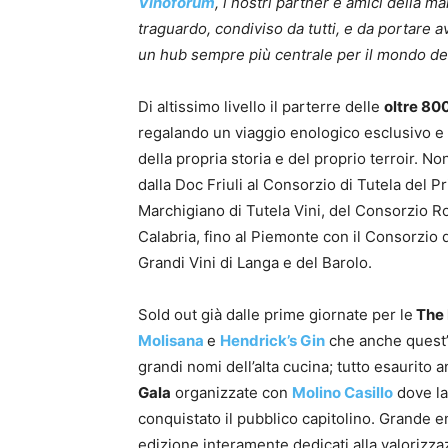
Vinòforum
, i nostri partner e amici della 
traguardo, condiviso da tutti, e da portare
un hub sempre più centrale per il mondo de
Di altissimo livello il parterre delle
oltre 80
regalando un viaggio enologico esclusivo e 
della propria storia e del proprio terroir. N
dalla Doc Friuli al Consorzio di Tutela del P
Marchigiano di Tutela Vini, del Consorzio R
Calabria, fino al Piemonte con il Consorzio 
Grandi Vini di Langa e del Barolo.
Sold out già dalle prime giornate per le
The 
Molisana
e
Hendrick’s Gin
che anche quest’
grandi nomi dell’alta cucina; tutto esaurito 
Gala
organizzate con
Molino Casillo
dove la 
conquistato il pubblico capitolino. Grande 
edizione interamente dedicati alla valorizz