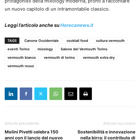
protagonisti della mixology moderna, pronti a raccontare
un nuovo capitolo di un intramontabile classico.
Leggi l’articolo anche su
Horecanews.it
TAGS
Canone Occidentale
cocktail food
cultura vermouth
eventi Torino
mixology
Salone del Vermouth Torino
vermouth bianco
vermouth di torino
vermouth extra dry
vermouth rosso
Articolo precedente
Articolo succesivo
Molini Pivetti celebra 150
Sostenibilità e innovazione
anni con il lancio del nuovo
nella birra: il contributo di