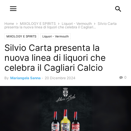
Home
MIXOLOGY E SPIRITS
Liquori - Vermouth
Silvio Carta
presenta la nuova linea di liquori che celebra il Cagliari...
MIXOLOGY E SPIRITS
Liquori - Vermouth
Silvio Carta presenta la
nuova linea di liquori che
celebra il Cagliari Calcio
0
By
Mariangela Sanna
-
20 Dicembre 2024