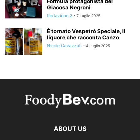
Formula protagonista del
Giacosa Negroni
Redazione 2
-
7 Luglio 2025
È tornato Vespetrò Speciale, il
liquore che racconta Canzo
Nicole Cavazzuti
-
4 Luglio 2025
ABOUT US