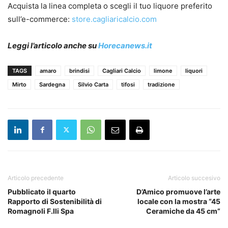
Acquista la linea completa o scegli il tuo liquore preferito
sull’e-commerce:
store.cagliaricalcio.com
Leggi l’articolo anche su
Horecanews.it
TAGS
amaro
brindisi
Cagliari Calcio
limone
liquori
Mirto
Sardegna
Silvio Carta
tifosi
tradizione
Articolo precedente
Articolo succesivo
Pubblicato il quarto
D’Amico promuove l’arte
Rapporto di Sostenibilità di
locale con la mostra “45
Romagnoli F.lli Spa
Ceramiche da 45 cm”