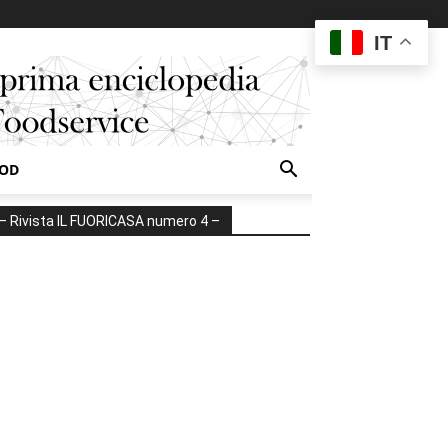
IT
OOD
– Rivista IL FUORICASA numero 4 –