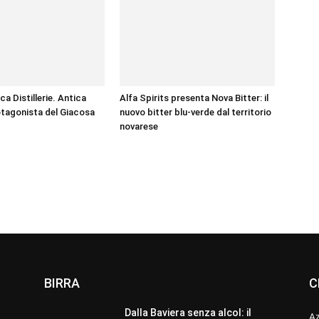
nca Distillerie. Antica
Alfa Spirits presenta Nova Bitter: il
tagonista del Giacosa
nuovo bitter blu-verde dal territorio
novarese
BIRRA
C
Dalla Baviera senza alcol: il
A