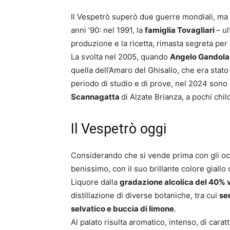
Il Vespetrò superò due guerre mondiali, ma non
anni ’90: nel 1991, la
famiglia Tovagliari
– ul
produzione e la ricetta, rimasta segreta per
La svolta nel 2005, quando
Angelo Gandol
quella dell’Amaro del Ghisallo, che era stat
periodo di studio e di prove, nel 2024 sono 
Scannagatta
di Alzate Brianza, a pochi chi
Il Vespetrò oggi
Considerando che si vende prima con gli occ
benissimo, con il suo brillante colore giallo 
Liquore dalla
gradazione alcolica del 40% 
distillazione di diverse botaniche, tra cui
se
selvatico e buccia di limone
.
Al palato risulta aromatico, intenso, di carat