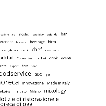
bar
alcolici
aziende
roalimentare
aperitivo
artender
birra
beverage
bevande
chef
caffè
cioccolato
rra artigianale
ocktail
drink
eventi
Cocktail bar
distillati
ento
fiera
export
food
oodservice
GDO
gin
horeca
innovazione
Made in Italy
mixology
mercato
Milano
rketing
otizie di ristorazione e
oreca di oggi