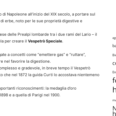
to di Napoleone all’inizio del XIX secolo, a portare sul
 di erbe, noto per le sue proprietà digestive e
ese delle Prealpi lombarde tra i due rami del Lario – il
ag
la per creare il
Vespetrò Speciale
.
b
gate a concetti come “emettere gas” e “ruttare”,
Bi
re nel favorire la digestione.
c
omplesso e gradevole, in breve tempo il Vespetrò
Ev
anto che nel 1872 la guida Curti lo accostava nientemeno
f
mportanti riconoscimenti: la medaglia d’oro
1898 e a quella di Parigi nel 1900.
ma
N
h