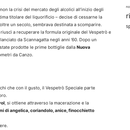
no
 la crisi del mercato degli alcolici all’inizio degli
r
tima titolare del liquorificio – decise di cessarne la
 oltre un secolo, sembrava destinata a scomparire.
sp
a
riuscì a recuperare la formula originale del Vespetrò e
o lanciato da Scannagatta negli anni ’60. Dopo un
state prodotte le prime bottiglie dalla
Nuova
lometri da Canzo.
hi che con il gusto, il Vespetrò Speciale parte
oro.
vol
, si ottiene attraverso la macerazione e la
mi di angelica, coriandolo, anice, finocchietto
tere.