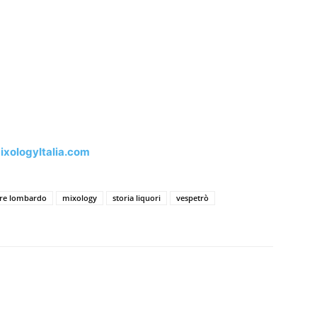
xologyItalia.com
ore lombardo
mixology
storia liquori
vespetrò