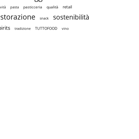
retail
pasticceria
qualità
vità
pasta
istorazione
sostenibilità
snack
irits
TUTTOFOOD
tradizione
vino