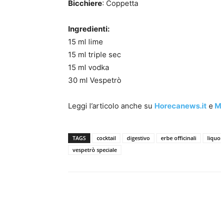
Bicchiere
: Coppetta
Ingredienti:
15 ml lime
15 ml triple sec
15 ml vodka
30 ml Vespetrò
Leggi l’articolo anche su
Horecanews.it
e
Mi
TAGS
cocktail
digestivo
erbe officinali
liqu
vespetrò speciale
Condividi