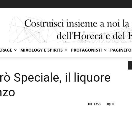
ERAGE
MIXOLOGY E SPIRITS
PROTAGONISTI
PAGINEF
È tornato Vespetrò Speciale, il liquore che racconta Canzo
ò Speciale, il liquore
nzo
1358
0