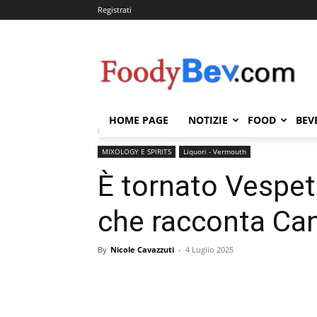
Registrati
FOODYBEV.COM
HOME PAGE
NOTIZIE
FOOD
BEV
Home
MIXOLOGY E SPIRITS
Liquori - Vermouth
MIXOLOGY E SPIRITS
Liquori - Vermouth
È tornato Vespetr
che racconta Ca
By
Nicole Cavazzuti
-
4 Luglio 2025
Condividi