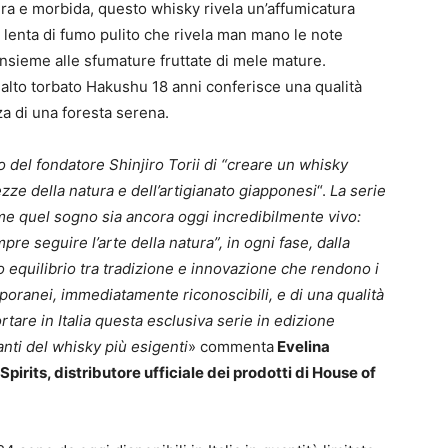
ra e morbida, questo whisky rivela un’affumicatura
lenta di fumo pulito che rivela man mano le note
insieme alle sfumature fruttate di mele mature.
malto torbato Hakushu 18 anni conferisce una qualità
za di una foresta serena.
del fondatore Shinjiro Torii di “creare un whisky
ze della natura e dell’artigianato giapponesi
“.
La serie
e quel sogno sia ancora oggi incredibilmente vivo:
re seguire l’arte della natura”, in ogni fase, dalla
to equilibrio tra tradizione e innovazione che rendono i
ranei, immediatamente riconoscibili, e di una qualità
tare in Italia questa esclusiva serie in edizione
anti del whisky più esigenti
» commenta
Evelina
Spirits
, distributore ufficiale dei prodotti di House of