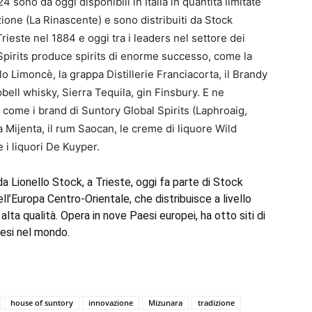
 sono da oggi disponibili in Italia in quantità limitate
zione (La Rinascente) e sono distribuiti da Stock
 Trieste nel 1884 e oggi tra i leaders nel settore dei
 Spirits produce spirits di enorme successo, come la
o Limoncè, la grappa Distillerie Franciacorta, il Brandy
bell whisky, Sierra Tequila, gin Finsbury. E ne
à, come i brand di Suntory Global Spirits (Laphroaig,
a Mijenta, il rum Saocan, le creme di liquore Wild
 i liquori De Kuyper.
Lionello Stock, a Trieste, oggi fa parte di Stock
ell’Europa Centro-Orientale, che distribuisce a livello
lta qualità. Opera in nove Paesi europei, ha otto siti di
aesi nel mondo.
house of suntory
innovazione
Mizunara
tradizione