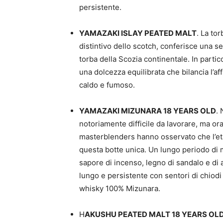
persistente.
YAMAZAKI ISLAY PEATED MALT
. La to
distintivo dello scotch, conferisce una s
torba della Scozia continentale. In parti
una dolcezza equilibrata che bilancia l’af
caldo e fumoso.
YAMAZAKI MIZUNARA 18 YEARS OLD
. 
notoriamente difficile da lavorare, ma or
masterblenders hanno osservato che l’età 
questa botte unica. Un lungo periodo di m
sapore di incenso, legno di sandalo e di a
lungo e persistente con sentori di chiod
whisky 100% Mizunara.
H
AKUSHU PEATED MALT 18 YEARS OL