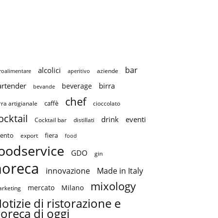
bar
alcolici
aziende
roalimentare
aperitivo
artender
birra
beverage
bevande
chef
caffè
cioccolato
rra artigianale
ocktail
drink
eventi
Cocktail bar
distillati
ento
fiera
export
food
oodservice
GDO
gin
horeca
innovazione
Made in Italy
mixology
mercato
Milano
rketing
otizie di ristorazione e
oreca di oggi