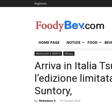
Registrati
FOODYBEV.COM
HOME PAGE
NOTIZIE
FOOD
BEV
Home
MIXOLOGY E SPIRITS
Whisky
Arriva in It
MIXOLOGY E SPIRITS
Whisky
Arriva in Italia 
l’edizione limita
Suntory,
By
Redazione 5
-
10 Ottobre 2024