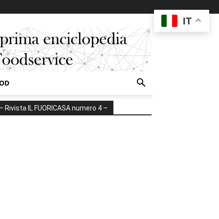
IT
OOD
– Rivista IL FUORICASA numero 4 –