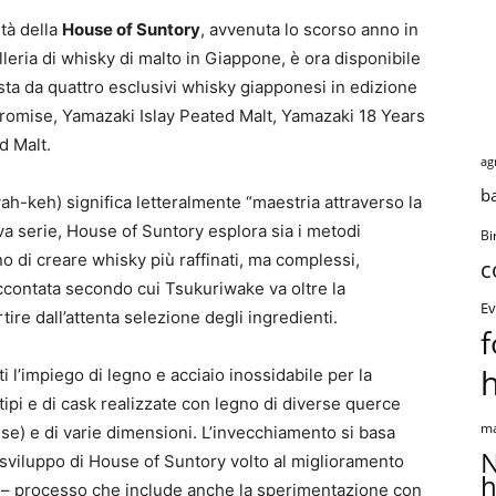
ità della
House of Suntory
, avvenuta lo scorso anno in
lleria di whisky di malto in Giappone, è ora disponibile
ta da quattro esclusivi whisky giapponesi in edizione
romise, Yamazaki Islay Peated Malt, Yamazaki 18 Years
d Malt.
ag
b
-keh) significa letteralmente “maestria attraverso la
va serie, House of Suntory esplora sia i metodi
Bi
no di creare whisky più raffinati, ma complessi,
c
raccontata secondo cui Tsukuriwake va oltre la
Ev
rtire dall’attenta selezione degli ingredienti.
f
 l’impiego di legno e acciaio inossidabile per la
tipi e di cask realizzate con legno di diverse querce
ma
se) e di varie dimensioni. L’invecchiamento si basa
N
e sviluppo di House of Suntory volto al miglioramento
h
 – processo che include anche la sperimentazione con