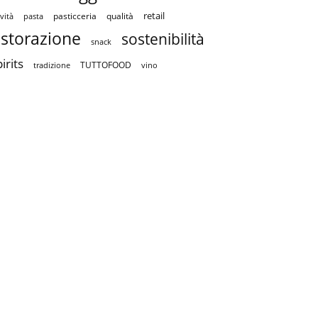
retail
pasticceria
qualità
vità
pasta
istorazione
sostenibilità
snack
irits
TUTTOFOOD
tradizione
vino