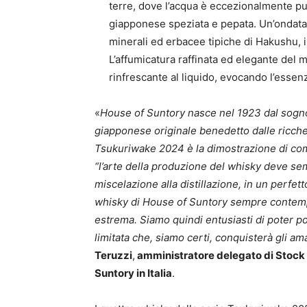
terre, dove l’acqua è eccezionalmente pu
giapponese speziata e pepata. Un’ondata 
minerali ed erbacee tipiche di Hakushu, 
L’affumicatura raffinata ed elegante del 
rinfrescante al liquido, evocando l’essen
«
House of Suntory nasce nel 1923 dal sogno 
giapponese originale benedetto dalle ricchez
Tsukuriwake 2024 è la dimostrazione di com
“l’arte della produzione del whisky deve semp
miscelazione alla distillazione, in un perfet
whisky di House of Suntory sempre contempo
estrema. Siamo quindi entusiasti di poter por
limitata che, siamo certi, conquisterà gli am
Teruzzi
,
amministratore delegato di Stock 
Suntory in Italia
.