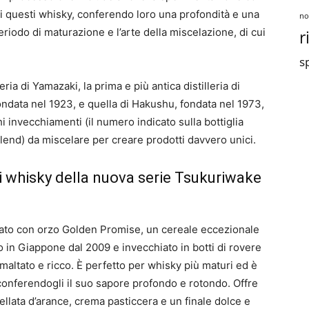
nici questi whisky, conferendo loro una profondità e una
no
riodo di maturazione e l’arte della miscelazione, di cui
r
sp
eria di Yamazaki, la prima e più antica distilleria di
ondata nel 1923, e quella di Hakushu, fondata nel 1973,
 invecchiamenti (il numero indicato sulla bottiglia
lend) da miscelare per creare prodotti davvero unici.
i whisky della nuova serie Tsukuriwake
zzato con orzo Golden Promise, un cereale eccezionale
ato in Giappone dal 2009 e invecchiato in botti di rovere
maltato e ricco. È perfetto per whisky più maturi ed è
conferendogli il suo sapore profondo e rotondo. Offre
llata d’arance, crema pasticcera e un finale dolce e