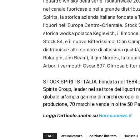
I quattro whisky della serie Tsukuriwake 2024
nel canale fuoricasa e nella grande distribu
Spirits, la storica azienda italiana fondata a
liquori nell’Europa Centro-Orientale. Stock
storica wodka polacca Keglevich, il limoncell
Stock 84, e il nuovo Bitterissimo, Clan Camp
distribuisce altri sempre di altissima qualit
Roku gin, Jim Beam), il gin Nordés, la tequil
Arbor, i vermouth Oscar.697, Ginrosa bitter e
STOCK SPIRITS ITALIA. Fondata nel 1884 da 
Spirits Group, leader nel settore dei liquori n
globale un’ampia gamma di marchi europei di a
produzione, 70 marchi e vende in oltre 50 P
Leggi l’articolo anche su
Horecanews.it
TAGS
affumicatura
edizione limitata
Hakushu