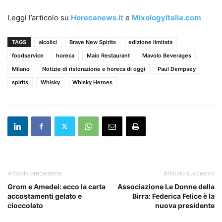
Leggi l’articolo su
Horecanews.it
e
MixologyItalia.com
TAGS
alcolici
Brave New Spirits
edizione limitata
foodservice
horeca
Maio Restaurant
Mavolo Beverages
Milano
Notizie di ristorazione e horeca di oggi
Paul Dempsey
spirits
Whisky
Whisky Heroes
Articolo precedente
Articolo succesivo
Grom e Amedei: ecco la carta
Associazione Le Donne della
accostamenti gelato e
Birra: Federica Felice è la
cioccolato
nuova presidente