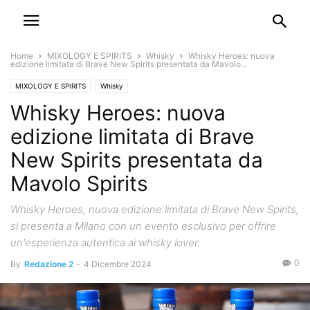
Home
MIXOLOGY E SPIRITS
Whisky
Whisky Heroes: nuova
edizione limitata di Brave New Spirits presentata da Mavolo...
MIXOLOGY E SPIRITS
Whisky
Whisky Heroes: nuova
edizione limitata di Brave
New Spirits presentata da
Mavolo Spirits
Whisky Heroes, nuova edizione limitata di Brave New Spirits,
si presenta a Milano con un evento esclusivo per offrire
un'esperienza autentica ai whisky lover.
0
By
Redazione 2
-
4 Dicembre 2024