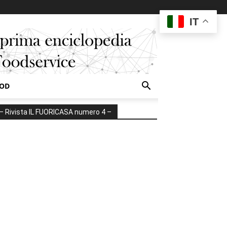
IT
OOD
– Rivista IL FUORICASA numero 4 –