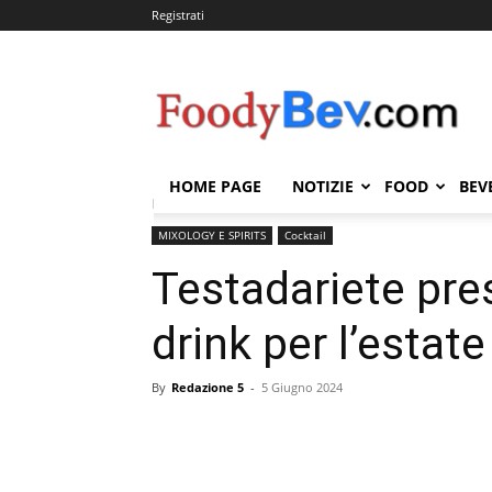
Registrati
FOODYBEV.COM
HOME PAGE
NOTIZIE
FOOD
BEV
Home
MIXOLOGY E SPIRITS
Cocktail
Testadarie
MIXOLOGY E SPIRITS
Cocktail
Testadariete pre
drink per l’estat
By
Redazione 5
-
5 Giugno 2024
Condividi