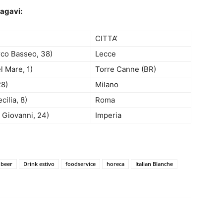
 agavi:
CITTA’
rco Basseo, 38)
Lecce
l Mare, 1)
Torre Canne (BR)
28)
Milano
cilia, 8)
Roma
 Giovanni, 24)
Imperia
 beer
Drink estivo
foodservice
horeca
Italian Blanche