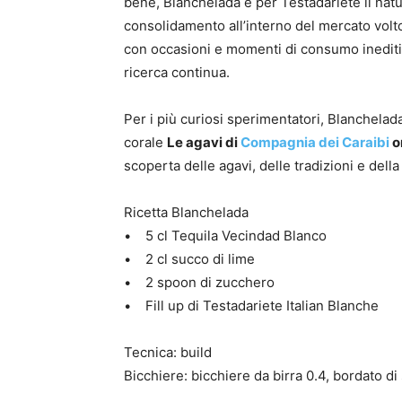
bene, Blanchelada è per Testadariete il na
consolidamento all’interno del mercato volto
con occasioni e momenti di consumo inediti,
ricerca continua.
Per i più curiosi sperimentatori, Blanchelada
corale
Le agavi di
Compagnia dei Caraibi
o
scoperta delle agavi, delle tradizioni e dell
Ricetta Blanchelada
• 5 cl Tequila Vecindad Blanco
• 2 cl succo di lime
• 2 spoon di zucchero
• Fill up di Testadariete Italian Blanche
Tecnica: build
Bicchiere: bicchiere da birra 0.4, bordato di