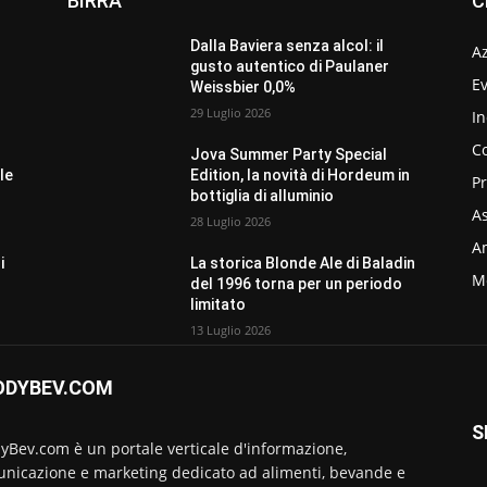
BIRRA
C
Dalla Baviera senza alcol: il
A
gusto autentico di Paulaner
Ev
Weissbier 0,0%
29 Luglio 2026
In
C
Jova Summer Party Special
le
Edition, la novità di Hordeum in
P
bottiglia di alluminio
As
28 Luglio 2026
Am
i
La storica Blonde Ale di Baladin
M
del 1996 torna per un periodo
limitato
13 Luglio 2026
ODYBEV.COM
S
yBev.com è un portale verticale d'informazione,
nicazione e marketing dedicato ad alimenti, bevande e