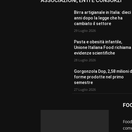
ASSOCIAZIONI, ENTI E CONSORZI
Birra artigianale in Italia: dieci
anni dopo la legge che ha
cambiato il settore
29 Luglio 2026
Pasta e obesità infantile,
Unione Italiana Food richiama 
evidenze scientifiche
28 Luglio 2026
Gorgonzola Dop, 2,58 milioni d
forme prodotte nel primo
semestre
27 Luglio 2026
FO
Food
comu