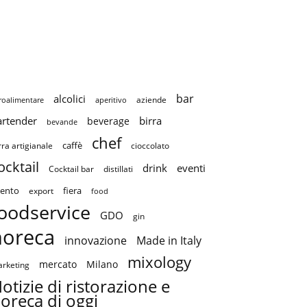
bar
alcolici
aziende
roalimentare
aperitivo
artender
birra
beverage
bevande
chef
caffè
cioccolato
rra artigianale
ocktail
drink
eventi
Cocktail bar
distillati
ento
fiera
export
food
oodservice
GDO
gin
horeca
innovazione
Made in Italy
mixology
mercato
Milano
rketing
otizie di ristorazione e
oreca di oggi