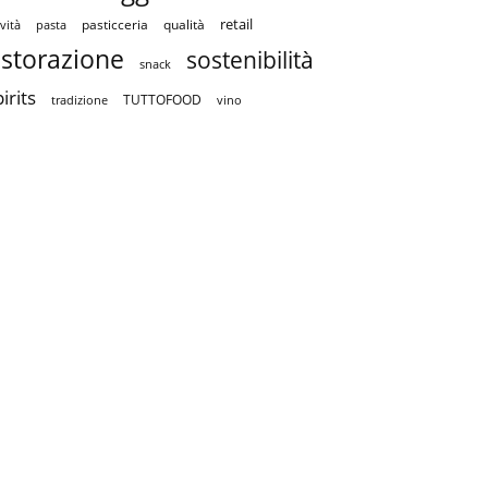
retail
pasticceria
qualità
vità
pasta
istorazione
sostenibilità
snack
irits
TUTTOFOOD
tradizione
vino