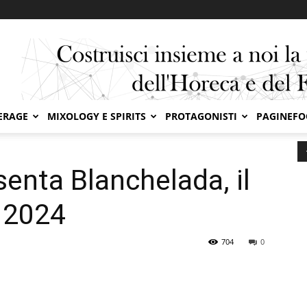
ERAGE
MIXOLOGY E SPIRITS
PROTAGONISTI
PAGINEF
te presenta Blanchelada, il drink per l’estate 2024
senta Blanchelada, il
e 2024
704
0