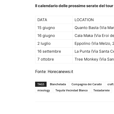
Il calendario delle prossime serate del tour
DATA
LOCATION
15 giugno
Quanto Basta (Via Ma
16 giugno
Cala Maka (Via Eroi de
2 luglio
Eppolino (Via Melzo, 
16 settembre
La Punta (Via Santa Ce
7 ottobre
Tree Monkey (Via San
Fonte:
Horecanews.it
TAGS
Blanchelada
Compagnia dei Caraibi
craft
mixology
Tequila Vecindad Blanco
Testadariete