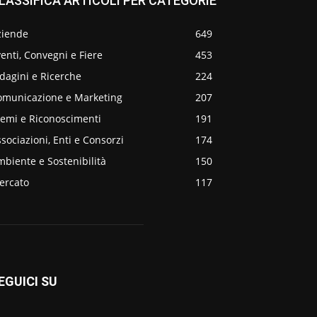
LASSIFICA ARTICOLI PER CATEGORIE
ziende
649
enti, Convegni e Fiere
453
dagini e Ricerche
224
omunicazione e Marketing
207
remi e Riconoscimenti
191
sociazioni, Enti e Consorzi
174
biente e Sostenibilità
150
ercato
117
EGUICI SU