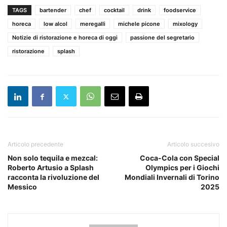
TAGS
bartender
chef
cocktail
drink
foodservice
horeca
low alcol
meregalli
michele picone
mixology
Notizie di ristorazione e horeca di oggi
passione del segretario
ristorazione
splash
Articolo precedente
Articolo succesivo
Non solo tequila e mezcal:
Coca-Cola con Special
Roberto Artusio a Splash
Olympics per i Giochi
racconta la rivoluzione del
Mondiali Invernali di Torino
Messico
2025