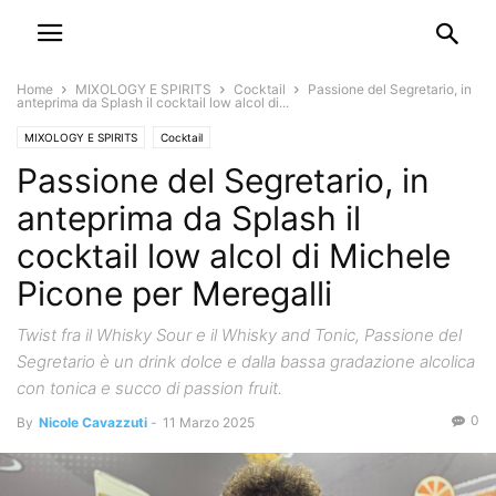
Home
MIXOLOGY E SPIRITS
Cocktail
Passione del Segretario, in
anteprima da Splash il cocktail low alcol di...
MIXOLOGY E SPIRITS
Cocktail
Passione del Segretario, in
anteprima da Splash il
cocktail low alcol di Michele
Picone per Meregalli
Twist fra il Whisky Sour e il Whisky and Tonic, Passione del
Segretario è un drink dolce e dalla bassa gradazione alcolica
con tonica e succo di passion fruit.
0
By
Nicole Cavazzuti
-
11 Marzo 2025