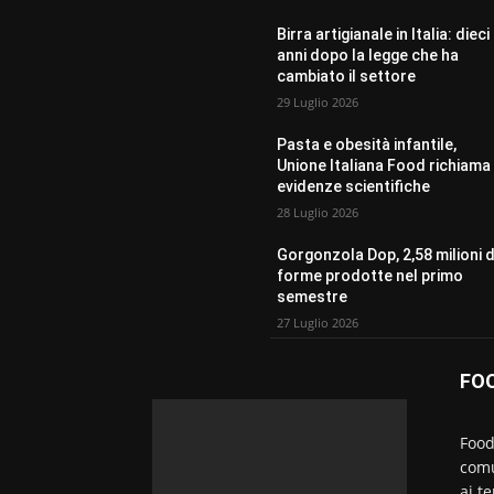
Birra artigianale in Italia: dieci
anni dopo la legge che ha
cambiato il settore
29 Luglio 2026
Pasta e obesità infantile,
Unione Italiana Food richiama 
evidenze scientifiche
28 Luglio 2026
Gorgonzola Dop, 2,58 milioni d
forme prodotte nel primo
semestre
27 Luglio 2026
FO
Food
comu
ai t