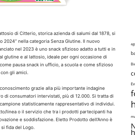
osio di Citterio, storica azienda di salumi dal 1878, si
no 2024” nella categoria Senza Glutine. Il nuovo
ag
nciato nel 2023 è uno snack sfizioso adatto a tutti e in
b
l glutine e al lattosio, ideale per ogni occasione di
come pausa snack in ufficio, a scuola e come sfizioso
Bi
c
con gli amici.
Ev
riconoscimento grazie alla più importante indagine
f
 di consumatori intervistati, più di 12.000. Si tratta di
 campione statisticamente rappresentativo di individui.
o/linea o il servizio che tra i prodotti partecipanti ha
ma
nnovazione e soddisfazione. Eletto Prodotto dell’Anno è
N
si fida del Logo.
h