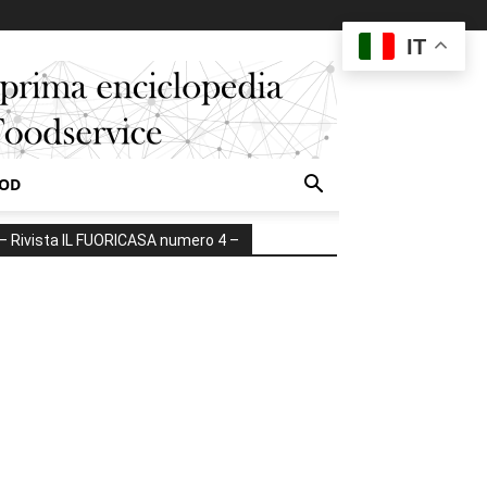
IT
OOD
– Rivista IL FUORICASA numero 4 –