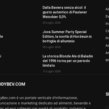
Dalla Baviera senza alcol: il
A
gusto autentico di Paulaner
Ev
Weissbier 0,0%
29 Luglio 2026
In
C
Jova Summer Party Special
le
Edition, la novità di Hordeum in
P
bottiglia di alluminio
As
28 Luglio 2026
Am
i
La storica Blonde Ale di Baladin
M
del 1996 torna per un periodo
limitato
13 Luglio 2026
ODYBEV.COM
S
yBev.com è un portale verticale d'informazione,
nicazione e marketing dedicato ad alimenti, bevande e
emi ad essi collegati con novità di prodotto, indagini e