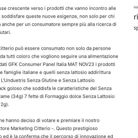
no
esse crescente verso i prodotti che vanno incontro alle
r
er soddisfare queste nuove esigenze, non solo per chi
 anche per un consumatore sempre più alla ricerca di
sp
utari.
 Citterio può essere consumato non solo da persone
he da tutti coloro che vogliono seguire una alimentazione
i dati GFK Consumer Panel Italia MAT NOV23 i prodotti
 famiglie italiane e quelli senza lattosio addirittura
. L’Unduetris Senza Glutine e Senza Lattosio
 snack goloso che soddisfa le caratteristiche del Senza
Salame (34g) 7 fette di Formaggio dolce Senza Lattosio
12g).
he hanno deciso di votare e premiare il nostro
ttore Marketing Citterio -. Questo prestigioso
 ed è la conferma che il percorso di innovazione ed