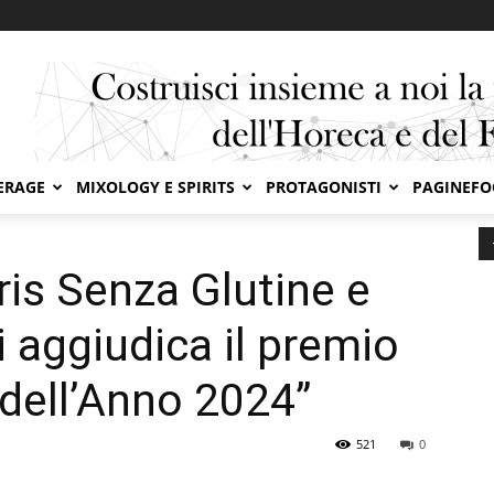
ERAGE
MIXOLOGY E SPIRITS
PROTAGONISTI
PAGINEF
s Senza Glutine e Senza Lattosio si aggiudica il premio “Eletto...
tris Senza Glutine e
 aggiudica il premio
 dell’Anno 2024”
521
0