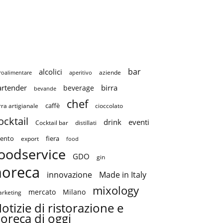
bar
alcolici
aziende
roalimentare
aperitivo
artender
birra
beverage
bevande
chef
caffè
cioccolato
rra artigianale
ocktail
drink
eventi
Cocktail bar
distillati
ento
fiera
export
food
oodservice
GDO
gin
horeca
innovazione
Made in Italy
mixology
mercato
Milano
rketing
otizie di ristorazione e
oreca di oggi