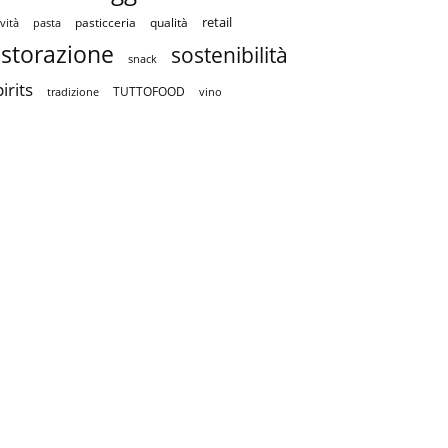
retail
pasticceria
qualità
vità
pasta
istorazione
sostenibilità
snack
irits
TUTTOFOOD
tradizione
vino