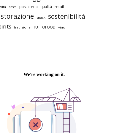
retail
pasticceria
qualità
vità
pasta
istorazione
sostenibilità
snack
pirits
TUTTOFOOD
tradizione
vino