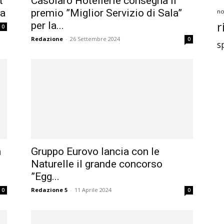
t
Casolaro Hotellerie consegna il
da
premio ”Miglior Servizio di Sala”
no
r
per la...
0
Redazione
-
26 Settembre 2024
0
s
n
Gruppo Eurovo lancia con le
Naturelle il grande concorso
”Egg...
Redazione 5
-
11 Aprile 2024
0
0