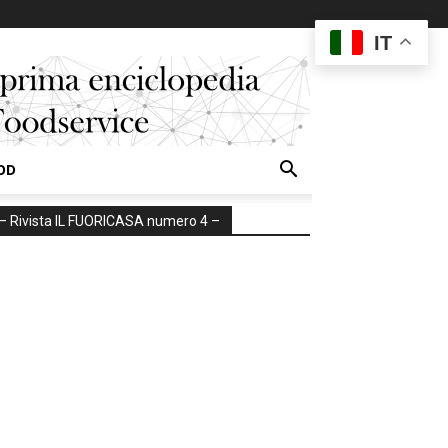
IT
OD
– Rivista IL FUORICASA numero 4 –