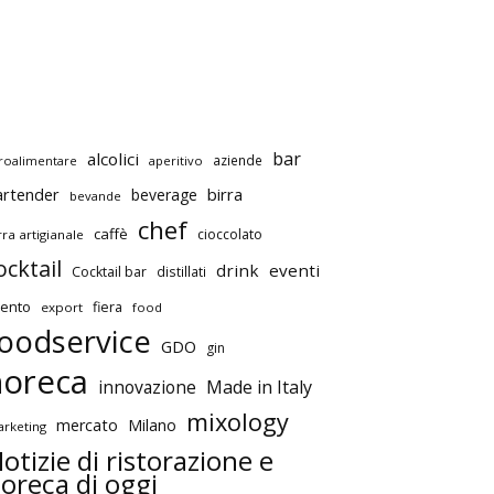
bar
alcolici
aziende
roalimentare
aperitivo
artender
birra
beverage
bevande
chef
caffè
cioccolato
rra artigianale
ocktail
drink
eventi
Cocktail bar
distillati
ento
fiera
export
food
oodservice
GDO
gin
horeca
innovazione
Made in Italy
mixology
mercato
Milano
rketing
otizie di ristorazione e
oreca di oggi