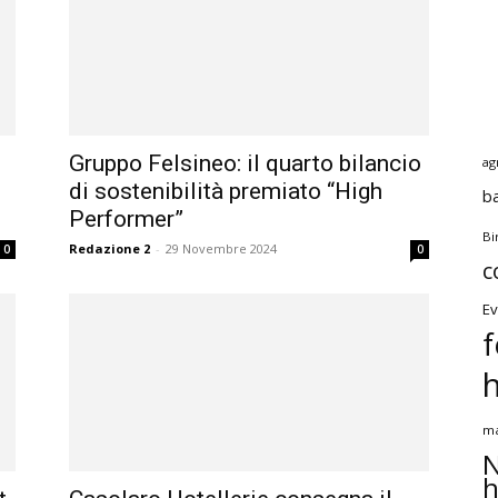
Gruppo Felsineo: il quarto bilancio
ag
di sostenibilità premiato “High
b
Performer”
Bi
Redazione 2
-
29 Novembre 2024
0
0
c
Ev
f
ma
N
h