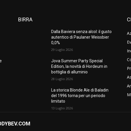
BIRRA
C
Dalla Baviera senza alcol: il gusto
A
autentico di Paulaner Weissbier
Ev
0,0%
29 Luglio 2026
In
C
ne
Jova Summer Party Special
Edition, la novità di Hordeum in
Pr
bottiglia di alluminio
As
28 Luglio 2026
Am
La storica Blonde Ale di Baladin
M
del 1996 torna per un periodo
limitato
13 Luglio 2026
ODYBEV.COM