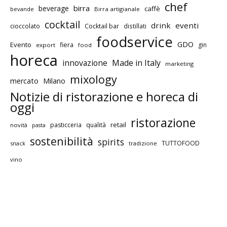
chef
birra
beverage
caffè
bevande
Birra artigianale
cocktail
drink
eventi
cioccolato
Cocktail bar
distillati
foodservice
GDO
Evento
fiera
gin
export
food
horeca
innovazione
Made in Italy
marketing
mixology
mercato
Milano
Notizie di ristorazione e horeca di
oggi
ristorazione
retail
pasticceria
qualità
novità
pasta
sostenibilità
spirits
TUTTOFOOD
snack
tradizione
vino