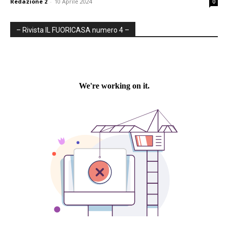
Redazione 2
-
10 Aprile 2024
0
– Rivista IL FUORICASA numero 4 –