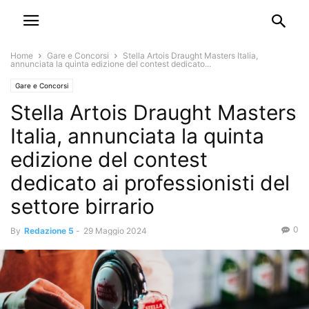
Home
Gare e Concorsi
Stella Artois Draught Masters Italia,
annunciata la quinta edizione del contest dedicato...
Gare e Concorsi
Stella Artois Draught Masters
Italia, annunciata la quinta
edizione del contest
dedicato ai professionisti del
settore birrario
0
By
Redazione 5
-
29 Maggio 2024