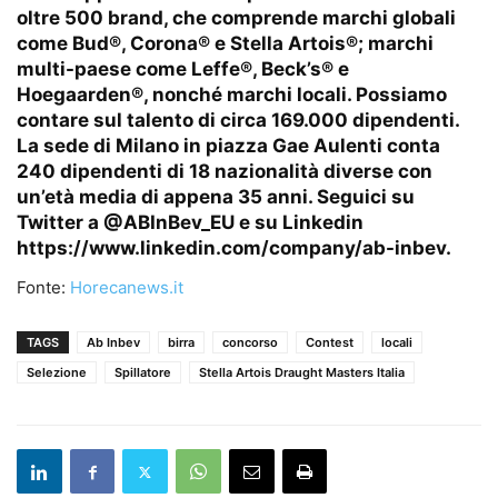
oltre 500 brand, che comprende marchi globali
come Bud®, Corona® e Stella Artois®; marchi
multi-paese come Leffe®, Beck’s® e
Hoegaarden®, nonché marchi locali. Possiamo
contare sul talento di circa 169.000 dipendenti.
La sede di Milano in piazza Gae Aulenti conta
240 dipendenti di 18 nazionalità diverse con
un’età media di appena 35 anni. Seguici su
Twitter a @ABInBev_EU e su Linkedin
https://www.linkedin.com/company/ab-inbev.
Fonte:
Horecanews.it
TAGS
Ab Inbev
birra
concorso
Contest
locali
Selezione
Spillatore
Stella Artois Draught Masters Italia