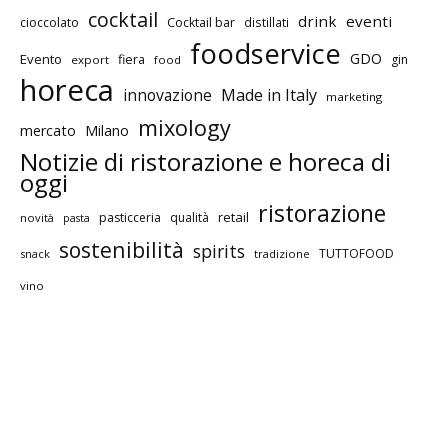
cocktail
drink
eventi
cioccolato
Cocktail bar
distillati
foodservice
GDO
Evento
fiera
gin
export
food
horeca
innovazione
Made in Italy
marketing
mixology
mercato
Milano
Notizie di ristorazione e horeca di
oggi
ristorazione
retail
pasticceria
qualità
novità
pasta
sostenibilità
spirits
TUTTOFOOD
snack
tradizione
vino