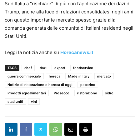
Sud Italia a “rischiare” di più con l’applicazione dei dazi di
Trump, anche alla luce di relazioni consolidatesi negli anni
con questo importante mercato spesso grazie alla
domanda generata dalle comunità di italiani residenti negli
Stati Uniti.
Leggi la notizia anche su
Horecanews.it
TAGS
chef
dazi
export
foodservice
guerra commerciale
horeca
Made in Italy
mercato
Notizie di ristorazione e horeca di oggi
pecorino
Prodotti agroalimentari
Prosecco
ristorazione
sidro
stati uniti
vini