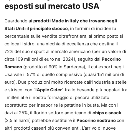
esposti sul mercato USA
Guardando ai
prodotti Made in Italy che trovano negli
Stati Uniti il principale sbocco
, in termini di incidenza
percentuale sulle vendite oltrefrontiera, al primo posto si
colloca il sidro, una nicchia di eccellenza che destina il
72% del suo export al mercato americano (per un valore di
circa 109 milioni di euro nel 2024), seguito dal
Pecorino
Romano
(prodotto al 90% in Sardegna), il cui export negli
Usa vale il 57% di quello complessivo (quasi 151 milioni di
euro). Due produzioni molto ricercate dall’industria a stelle
e strisce, con “
l’Apple Cider
” tra le bevande più popolari tra
i millenial e il nostro formaggio di pecora utilizzato
soprattutto per insaporire le patatine in busta. Ma con i
dazi al 25%, il florido settore americano di
chips e snack
(2,5 miliardi) potrebbe sostituire il
Pecorino nostrano
con
altri prodotti caseari più convenienti. L’arrivo di nuove