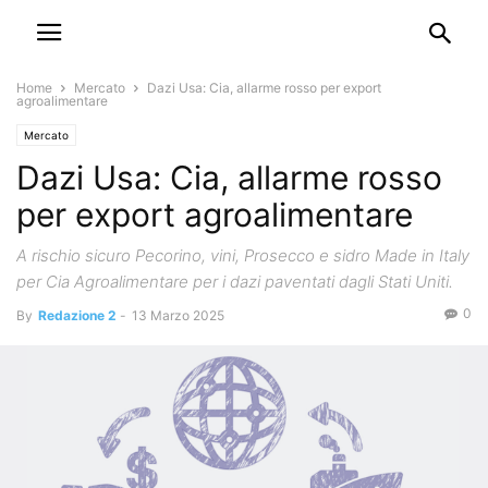
Home
Mercato
Dazi Usa: Cia, allarme rosso per export
agroalimentare
Mercato
Dazi Usa: Cia, allarme rosso
per export agroalimentare
A rischio sicuro Pecorino, vini, Prosecco e sidro Made in Italy
per Cia Agroalimentare per i dazi paventati dagli Stati Uniti.
0
By
Redazione 2
-
13 Marzo 2025