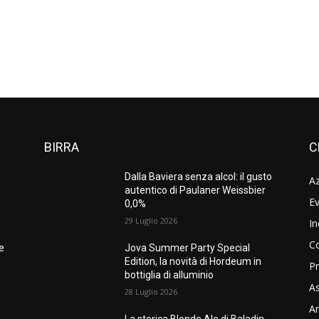
BIRRA
C
Dalla Baviera senza alcol: il gusto
A
autentico di Paulaner Weissbier
Ev
0,0%
29 Luglio 2026
In
C
ne
Jova Summer Party Special
Edition, la novità di Hordeum in
Pr
bottiglia di alluminio
As
28 Luglio 2026
Am