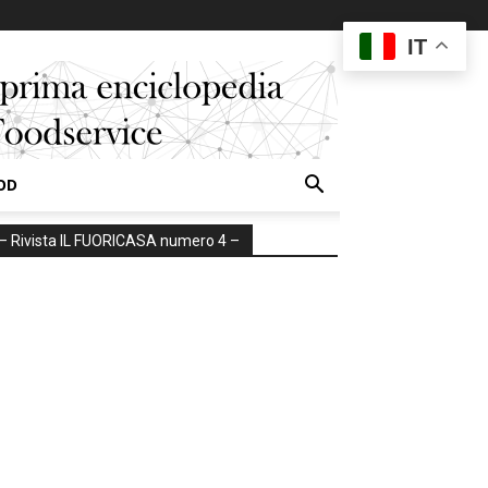
IT
OD
– Rivista IL FUORICASA numero 4 –