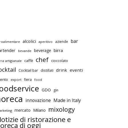
bar
alcolici
aziende
roalimentare
aperitivo
artender
birra
beverage
bevande
chef
caffè
cioccolato
rra artigianale
ocktail
drink
eventi
Cocktail bar
distillati
ento
fiera
export
food
oodservice
GDO
gin
horeca
innovazione
Made in Italy
mixology
mercato
Milano
rketing
otizie di ristorazione e
oreca di oggi