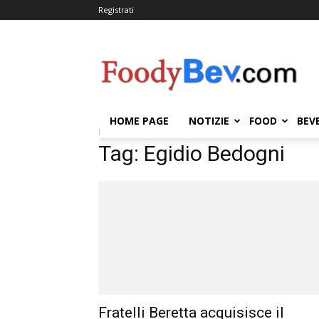
Registrati
FOODYBEV.COM
HOME PAGE
NOTIZIE
FOOD
BEV
Home
Tags
Egidio Bedogni
Tag: Egidio Bedogni
Fratelli Beretta acquisisce il