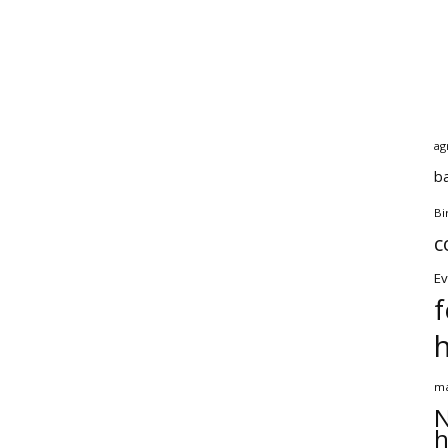
ag
b
Bi
c
Ev
f
ma
N
h