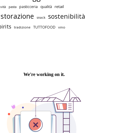
retail
pasticceria
qualità
vità
pasta
istorazione
sostenibilità
snack
pirits
TUTTOFOOD
tradizione
vino