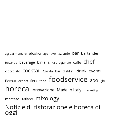
bar
alcolici
bartender
aziende
agroalimentare
aperitivo
chef
birra
beverage
caffè
bevande
Birra artigianale
cocktail
drink
eventi
cioccolato
Cocktail bar
distillati
foodservice
GDO
Evento
fiera
gin
export
food
horeca
innovazione
Made in Italy
marketing
mixology
mercato
Milano
Notizie di ristorazione e horeca di
oggi