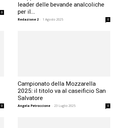
leader delle bevande analcoliche
per il...
0
Redazione 2
-
1 Agosto 2025
0
Campionato della Mozzarella
2025: il titolo va al caseificio San
Salvatore
Angela Petroccione
-
23 Luglio 2025
0
0