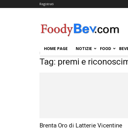
Registrati
FOODYBEV.COM
HOME PAGE
NOTIZIE
FOOD
BEV
Home
Tags
Premi e riconoscimenti
Tag: premi e riconosci
Brenta Oro di Latterie Vicentine