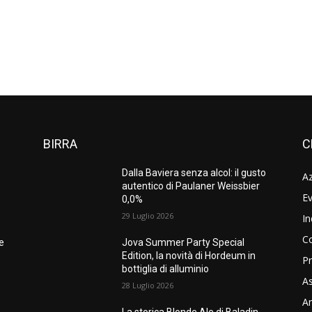
BIRRA
C
Dalla Baviera senza alcol: il gusto
A
autentico di Paulaner Weissbier
Ev
0,0%
29 Luglio 2026
In
C
ne
Jova Summer Party Special
Edition, la novità di Hordeum in
Pr
bottiglia di alluminio
As
28 Luglio 2026
Am