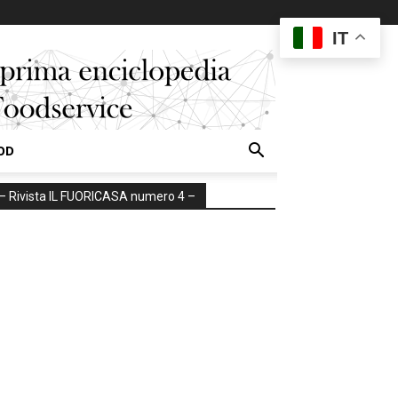
IT
OD
– Rivista IL FUORICASA numero 4 –