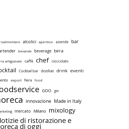
bar
alcolici
aziende
roalimentare
aperitivo
artender
birra
beverage
bevande
chef
caffè
cioccolato
rra artigianale
ocktail
drink
eventi
Cocktail bar
distillati
ento
fiera
export
food
oodservice
GDO
gin
horeca
innovazione
Made in Italy
mixology
mercato
Milano
rketing
otizie di ristorazione e
oreca di oggi