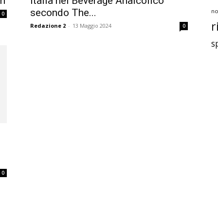
on
Italia nel Beverage Analcolico
secondo The...
no
0
r
Redazione 2
-
13 Maggio 2024
0
s
0