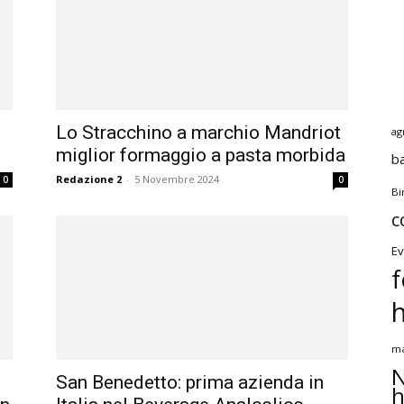
Lo Stracchino a marchio Mandriot
ag
miglior formaggio a pasta morbida
b
Redazione 2
-
5 Novembre 2024
0
0
Bi
c
Ev
f
ma
N
San Benedetto: prima azienda in
h