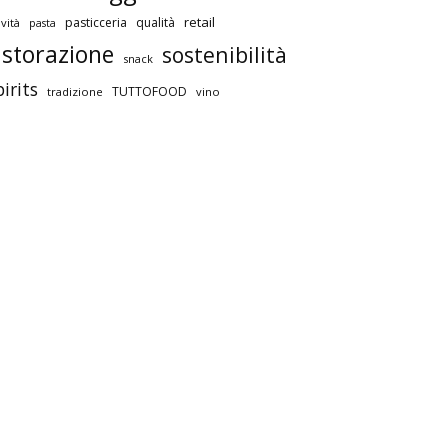
retail
pasticceria
qualità
vità
pasta
istorazione
sostenibilità
snack
pirits
TUTTOFOOD
tradizione
vino