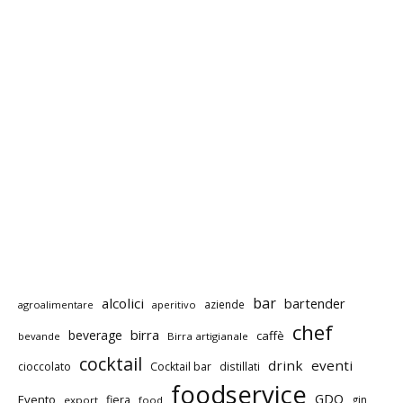
bar
alcolici
bartender
aziende
agroalimentare
aperitivo
chef
birra
beverage
caffè
bevande
Birra artigianale
cocktail
drink
eventi
cioccolato
Cocktail bar
distillati
foodservice
GDO
Evento
fiera
gin
export
food