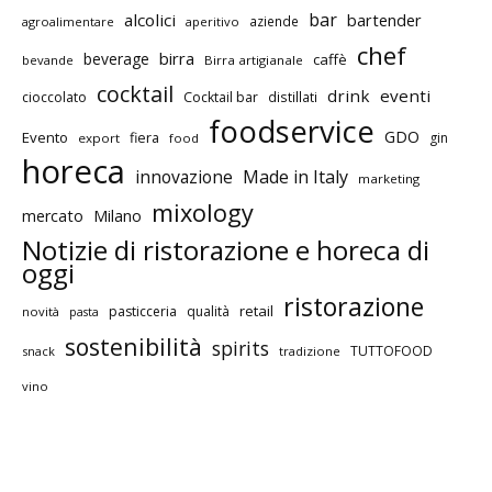
bar
alcolici
bartender
aziende
agroalimentare
aperitivo
chef
birra
beverage
caffè
bevande
Birra artigianale
cocktail
drink
eventi
cioccolato
Cocktail bar
distillati
foodservice
GDO
Evento
fiera
gin
export
food
horeca
innovazione
Made in Italy
marketing
mixology
mercato
Milano
Notizie di ristorazione e horeca di
oggi
ristorazione
retail
pasticceria
qualità
novità
pasta
sostenibilità
spirits
TUTTOFOOD
snack
tradizione
vino