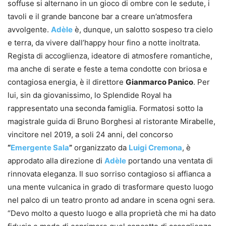
soffuse si alternano in un gioco di ombre con le sedute, i
tavoli e il grande bancone bar a creare un’atmosfera
avvolgente.
Adèle
è, dunque, un salotto sospeso tra cielo
e terra, da vivere dall’happy hour fino a notte inoltrata.
Regista di accoglienza, ideatore di atmosfere romantiche,
ma anche di serate e feste a tema condotte con briosa e
contagiosa energia, è il direttore
Gianmarco Panico
. Per
lui, sin da giovanissimo, lo Splendide Royal ha
rappresentato una seconda famiglia. Formatosi sotto la
magistrale guida di Bruno Borghesi al ristorante Mirabelle,
vincitore nel 2019, a soli 24 anni, del concorso
“
Emergente Sala
”
organizzato da
Luigi Cremona
, è
approdato alla direzione di
Adèle
portando una ventata di
rinnovata eleganza. Il suo sorriso contagioso si affianca a
una mente vulcanica in grado di trasformare questo luogo
nel palco di un teatro pronto ad andare in scena ogni sera.
“Devo molto a questo luogo e alla proprietà che mi ha dato