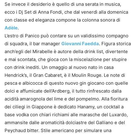
Se invece il desiderio è quello di una serata in musica,
ecco i Dj Set di Anna Fondi, che dal venerdì alla domenica
con classe ed eleganza compone la colonna sonora di
Adèle
.
L’estro di Panico può contare su un validissimo compagno
di squadra, il bar manager
Giovanni Faedda
. Figura storica
anch’egli del Mirabelle è autore della drink list, divertente
e mai scontata, che gioca con la miscelazione per stupire
con drink inediti. Un omaggio al nuovo nato in casa
Hendrick’s, il Gran Cabaret, è il Moulin Rouge. Le note di
pesca e albicocca di questo nuovo gin giocano con quelle
dolci e affumicate dell’Ardberg, il tutto rinfrescato dalla
acidità amarognola del lime e del pompelmo. Alla fioritura
dei ciliegi in Giappone è dedicato Hanamy, un cocktail a
base vodka con chiari richiami alle marasche del Luxardo,
ammansite dalle aromaticità dolciastre del Galliano e del
Peychaud bitter. Stile americano per simulare una