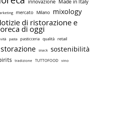
horeca
innovazione
Made in Italy
mixology
mercato
Milano
rketing
otizie di ristorazione e
oreca di oggi
retail
pasticceria
qualità
vità
pasta
istorazione
sostenibilità
snack
pirits
TUTTOFOOD
tradizione
vino