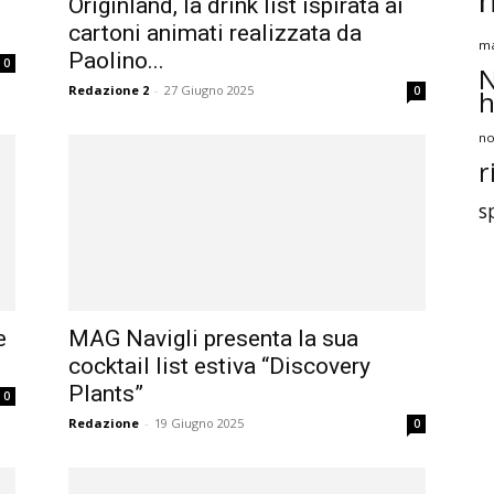
Originland, la drink list ispirata ai
cartoni animati realizzata da
ma
Paolino...
0
N
Redazione 2
-
27 Giugno 2025
0
h
no
r
s
e
MAG Navigli presenta la sua
cocktail list estiva “Discovery
Plants”
0
Redazione
-
19 Giugno 2025
0