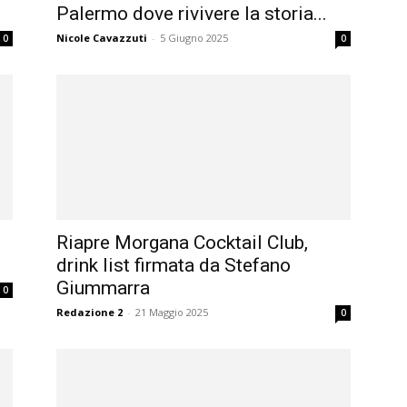
Palermo dove rivivere la storia...
Nicole Cavazzuti
-
5 Giugno 2025
0
0
Riapre Morgana Cocktail Club,
drink list firmata da Stefano
Giummarra
0
Redazione 2
-
21 Maggio 2025
0