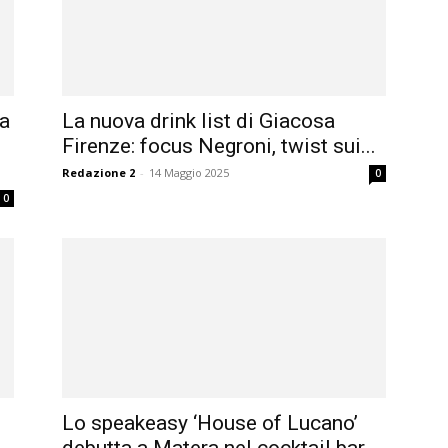
ca
La nuova drink list di Giacosa
Firenze: focus Negroni, twist sui...
Redazione 2
-
14 Maggio 2025
0
0
e
Lo speakeasy ‘House of Lucano’