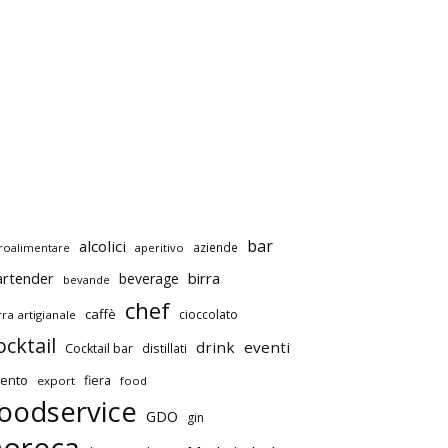
bar
alcolici
aziende
roalimentare
aperitivo
artender
birra
beverage
bevande
chef
caffè
cioccolato
rra artigianale
ocktail
drink
eventi
Cocktail bar
distillati
ento
fiera
export
food
oodservice
GDO
gin