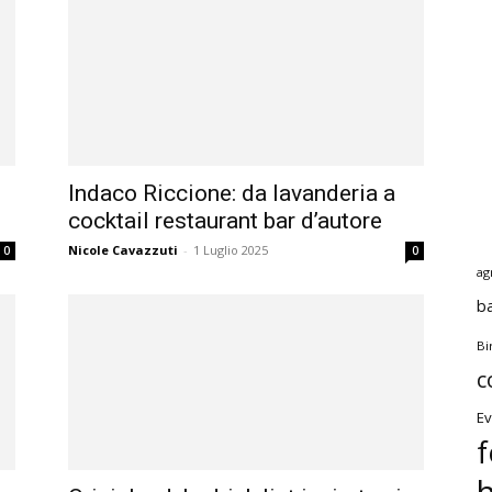
Indaco Riccione: da lavanderia a
cocktail restaurant bar d’autore
Nicole Cavazzuti
-
1 Luglio 2025
0
0
ag
b
Bi
c
Ev
f