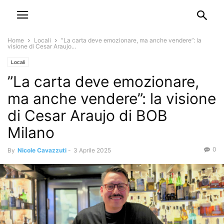
Home
Locali
”La carta deve emozionare, ma anche vendere”: la
visione di Cesar Araujo...
Locali
”La carta deve emozionare,
ma anche vendere”: la visione
di Cesar Araujo di BOB
Milano
0
By
Nicole Cavazzuti
-
3 Aprile 2025