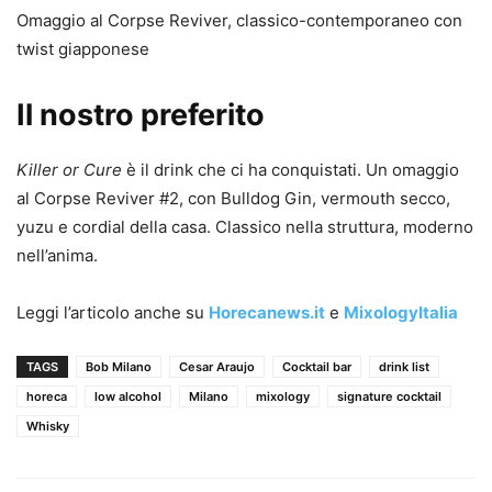
Omaggio al Corpse Reviver, classico-contemporaneo con
twist giapponese
Il nostro preferito
Killer or Cure
è il drink che ci ha conquistati. Un omaggio
al Corpse Reviver #2, con Bulldog Gin, vermouth secco,
yuzu e cordial della casa. Classico nella struttura, moderno
nell’anima.
Leggi l’articolo anche su
Horecanews.it
e
MixologyItalia
TAGS
Bob Milano
Cesar Araujo
Cocktail bar
drink list
horeca
low alcohol
Milano
mixology
signature cocktail
Whisky