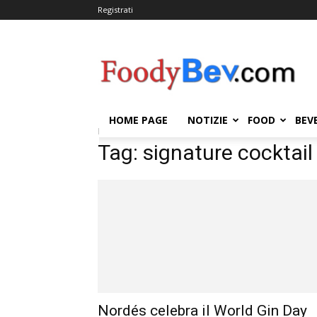
Registrati
FOODYBEV.COM
HOME PAGE
NOTIZIE
FOOD
BEV
Home
Tags
Signature cocktail
Tag: signature cocktail
Nordés celebra il World Gin Day