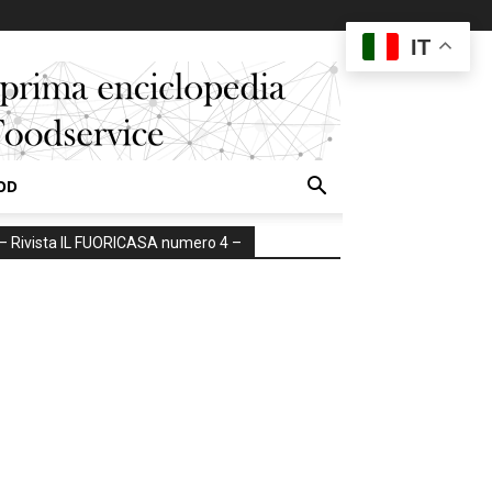
IT
OD
– Rivista IL FUORICASA numero 4 –