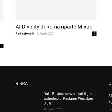
Al Divinity di Roma riparte Mixtio
Redazione 5
-
3 Aprile 2024
0
0
BIRRA
C
Dalla Baviera senza alcol: il gusto
A
autentico di Paulaner Weissbier
Ev
0,0%
29 Luglio 2026
In