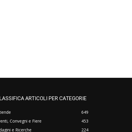
LASSIFICA ARTICOLI PER CATEGORIE
ziende
649
enti, Convegni e Fiere
453
dagini e Ricerche
224