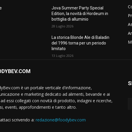
C
ne
Jova Summer Party Special
Edition, la novità di Hordeum in
Pr
bottiglia di alluminio
As
28 Luglio 2026
Am
La storica Blonde Ale di Baladin
M
del 1996 torna per un periodo
limitato
13 Luglio 2026
ODYBEV.COM
S
yBev.com è un portale verticale d'informazione,
nicazione e marketing dedicato ad alimenti, bevande e ai
ad essi collegati con novità di prodotto, indagini e ricerche,
si, eventi, approfondimenti e tanto altro.
attaci scrivendo a:
redazione@foodybev.com