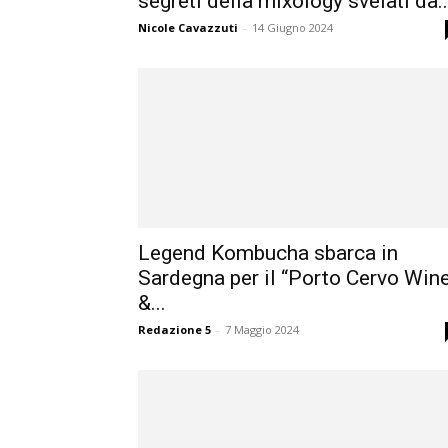
segreti della mixology svelati da..
Nicole Cavazzuti
-
14 Giugno 2024
Legend Kombucha sbarca in
Sardegna per il “Porto Cervo Win
&...
Redazione 5
-
7 Maggio 2024