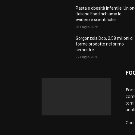
Pasta e obesità infantile, Unio
Italiana Food richiama le
evidenze scientifiche
28 Luglio 2026
Gorgonzola Dop, 2,58 milioni di
forme prodotte nel primo
semestre
27 Luglio 2026
FO
Food
comu
temi 
anali
Cont