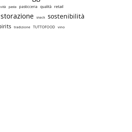
retail
pasticceria
qualità
vità
pasta
istorazione
sostenibilità
snack
pirits
TUTTOFOOD
tradizione
vino