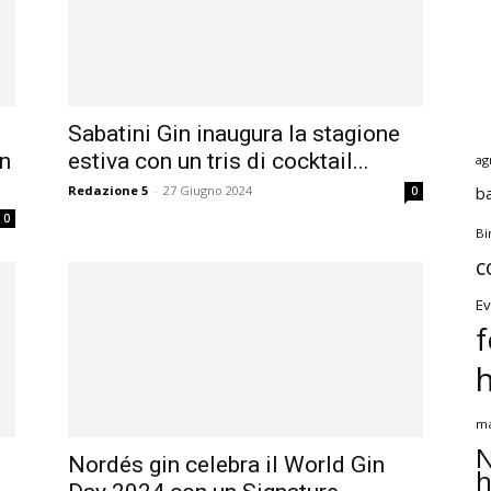
Sabatini Gin inaugura la stagione
on
estiva con un tris di cocktail...
ag
Redazione 5
-
27 Giugno 2024
b
0
0
Bi
c
Ev
f
ma
N
Nordés gin celebra il World Gin
h