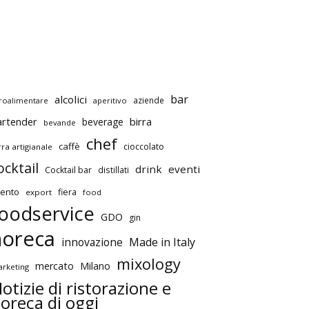
bar
alcolici
aziende
roalimentare
aperitivo
artender
birra
beverage
bevande
chef
caffè
cioccolato
rra artigianale
ocktail
drink
eventi
Cocktail bar
distillati
ento
fiera
export
food
oodservice
GDO
gin
horeca
innovazione
Made in Italy
mixology
mercato
Milano
rketing
otizie di ristorazione e
oreca di oggi