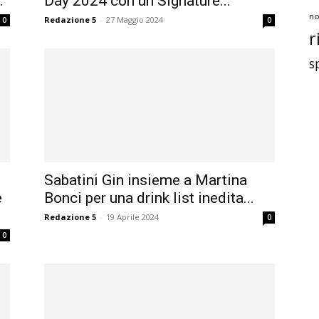
.
Day 2024 con un Signature...
no
Redazione 5
-
27 Maggio 2024
0
0
r
s
Sabatini Gin insieme a Martina
e
Bonci per una drink list inedita...
Redazione 5
-
19 Aprile 2024
0
0