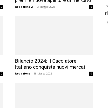
premi e nuove aperture di mercato
no
Redazione 2
-
13 Maggio 2025
0
0
r
s
Bilancio 2024: Il Cacciatore
Italiano conquista nuovi mercati
Redazione
-
18 Marzo 2025
0
0