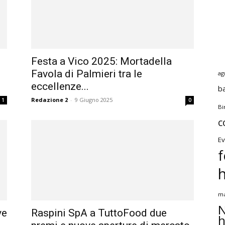
Festa a Vico 2025: Mortadella
Favola di Palmieri tra le
ag
eccellenze...
b
Redazione 2
-
9 Giugno 2025
1
0
Bi
c
Ev
f
ma
N
ve
Raspini SpA a TuttoFood due
h