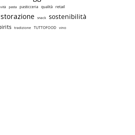
retail
pasticceria
qualità
vità
pasta
istorazione
sostenibilità
snack
pirits
TUTTOFOOD
tradizione
vino