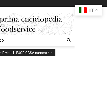
IT
OD
– Rivista IL FUORICASA numero 4 –