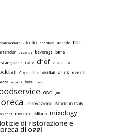
bar
alcolici
aziende
roalimentare
aperitivo
artender
birra
beverage
bevande
chef
caffè
cioccolato
rra artigianale
ocktail
drink
eventi
Cocktail bar
distillati
ento
fiera
export
food
oodservice
GDO
gin
horeca
innovazione
Made in Italy
mixology
mercato
Milano
rketing
otizie di ristorazione e
oreca di oggi