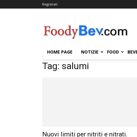
Registrati
FOODYBEV.COM
HOME PAGE
NOTIZIE
FOOD
BEV
Home
Tags
Salumi
Tag: salumi
Nuovi limiti per nitriti e nitrati.