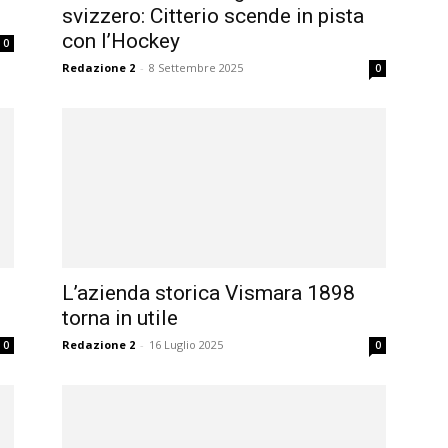
svizzero: Citterio scende in pista
con l’Hockey
0
Redazione 2
-
8 Settembre 2025
0
L’azienda storica Vismara 1898
torna in utile
Redazione 2
-
16 Luglio 2025
0
0