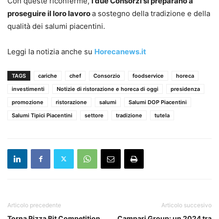
Con queste riconferme,
i due Consorzi si preparano a
proseguire il loro lavoro
a sostegno della tradizione e della
qualità dei salumi piacentini.
Leggi la notizia anche su
Horecanews.it
TAGS
cariche
chef
Consorzio
foodservice
horeca
investimenti
Notizie di ristorazione e horeca di oggi
presidenza
promozione
ristorazione
salumi
Salumi DOP Piacentini
Salumi Tipici Piacentini
settore
tradizione
tutela
Articolo precedente
Articolo succesivo
Torna Pizza Bit Competition.
Campari Group: un 2024 tra