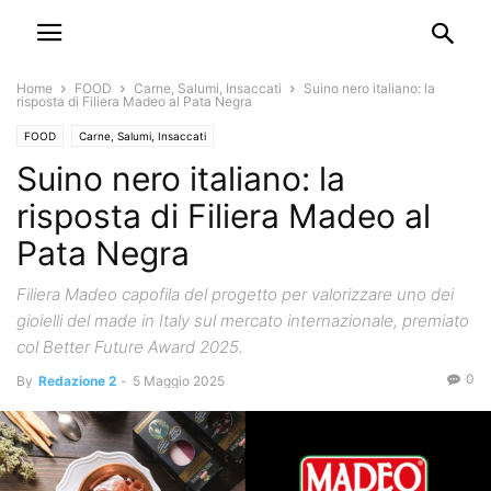
Home
FOOD
Carne, Salumi, Insaccati
Suino nero italiano: la
risposta di Filiera Madeo al Pata Negra
FOOD
Carne, Salumi, Insaccati
Suino nero italiano: la
risposta di Filiera Madeo al
Pata Negra
Filiera Madeo capofila del progetto per valorizzare uno dei
gioielli del made in Italy sul mercato internazionale, premiato
col Better Future Award 2025.
0
By
Redazione 2
-
5 Maggio 2025