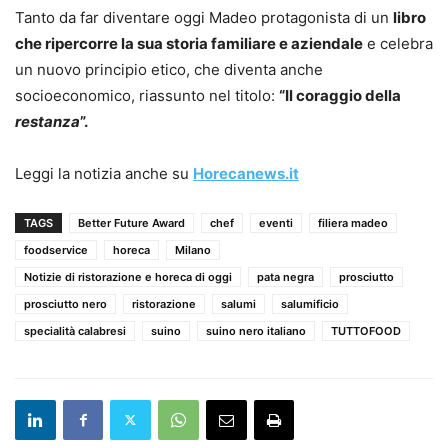
Tanto da far diventare oggi Madeo protagonista di un
libro
che ripercorre la sua storia familiare e aziendale
e celebra
un nuovo principio etico, che diventa anche
socioeconomico, riassunto nel titolo:
“Il coraggio della
restanza
”.
Leggi la notizia anche su
Horecanews.it
TAGS
Better Future Award
chef
eventi
filiera madeo
foodservice
horeca
Milano
Notizie di ristorazione e horeca di oggi
pata negra
prosciutto
prosciutto nero
ristorazione
salumi
salumificio
specialità calabresi
suino
suino nero italiano
TUTTOFOOD