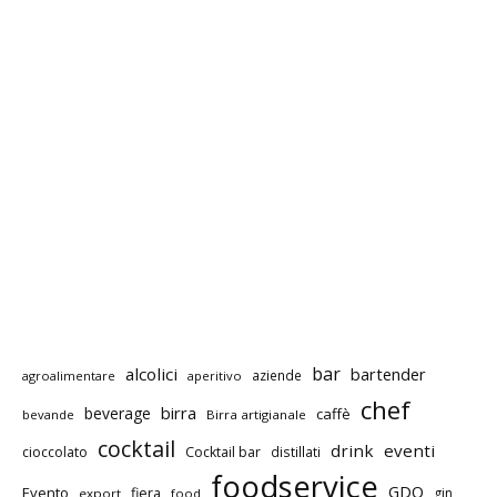
bar
alcolici
bartender
aziende
agroalimentare
aperitivo
chef
birra
beverage
caffè
bevande
Birra artigianale
cocktail
drink
eventi
cioccolato
Cocktail bar
distillati
foodservice
GDO
Evento
fiera
gin
export
food